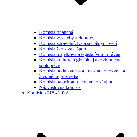
Komisia finančná
Komisia výstavby a dopravy
Komisia zdravotníctva a sociálnych vecí
Komisia školstva a športu
Komisia majetková a legislatívno - právna
Komisia kultúry, regionálnej a cezhraničnej
spolupráce
Komisia podnikateľská, miestneho rozvoja a
životného prostredia
Komisia na ochranu verejného záujmu
Názvoslovná komisia
Komisie 2018 - 2022