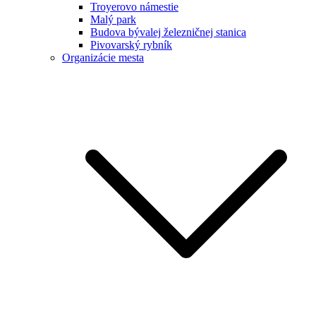
Troyerovo námestie
Malý park
Budova bývalej železničnej stanica
Pivovarský rybník
Organizácie mesta