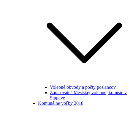
Volebné obvody a počty poslancov
Zapisovateľ Mestskej volebnej komisie v
Stupave
Komunálne voľby 2018