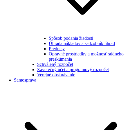
Spôsob podania žiadosti
Úhrada nákladov a sadzobník úhrad
Predpisy
Opravné prostriedky a možnosť súdneho
preskúmania
Schválený rozpočet
Záverečný účet a programový rozpočet
Verejné obstarávanie
Samospráva