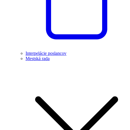
Interpelácie poslancov
Mestská rada