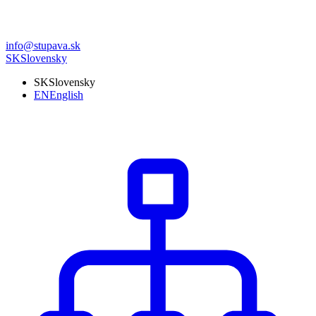
info@stupava.sk
SK
Slovensky
SK
Slovensky
EN
English