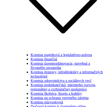
Komisia majetková a legislatívno-právna
Komisia finančná
Komisia územnoplánovacia, stavebná a
životného prostredia
Komisia dopravy, infraštruktúry a informačných
technológií
Komisia zdravotníctva a sociálnych vecí
Komisia podnikateľská, miestneho rozvoja,
regionálnej a cezhraničnej spolupráce
Komisia školstva, športu a kultúry
Komisia na ochranu verejného záujmu
Komisia názvoslovná
Dočasná komisia k územnému plánu