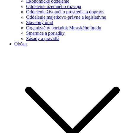
Ekonomické oddelenie
Oddelenie územného rozvoja
Oddelenie životného prostredia a dopravy
Oddelenie majetkovo-právne a legislatívne
Stavebný úrad
Organizačný poriadok Mestského úradu
Smernice a poriadky
Zásady a pravidlá
Občan