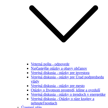
Veterná pošta - odpovede
Najčastejšie otázky a obavy občanov
Verejná diskusia - otázky pre investora
Verejná diskusia - otázky pre Úrad podpredsedu
vlády
Verejná diskusia - otázky pre mesto
Otázky o životnom prostredí, klíme a ovzduší
Verejná diskusia - otázky o trendoch v energetike
Verejná diskusia - Otázky o ráze krajiny a
nehnuteľnostiach
Územný plán