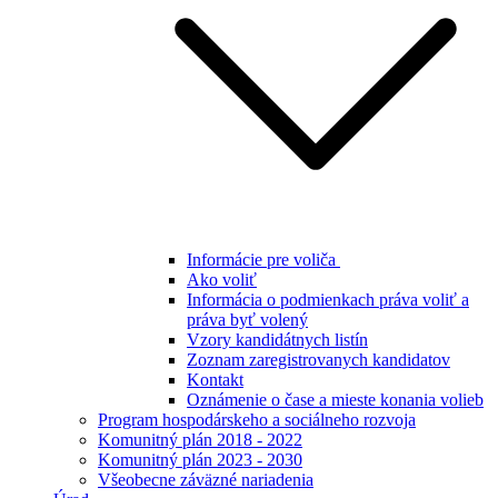
Informácie pre voliča
Ako voliť
Informácia o podmienkach práva voliť a
práva byť volený
Vzory kandidátnych listín
Zoznam zaregistrovanych kandidatov
Kontakt
Oznámenie o čase a mieste konania volieb
Program hospodárskeho a sociálneho rozvoja
Komunitný plán 2018 - 2022
Komunitný plán 2023 - 2030
Všeobecne záväzné nariadenia