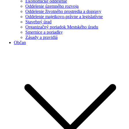
Ekonomické oddelenie
Oddelenie územného rozvoja
Oddelenie životného prostredia a dopravy
Oddelenie majetkovo-právne a legislatívne
Stavebný úrad
Organizačný poriadok Mestského úradu
Smernice a poriadky
Zásady a pravidlá
Občan