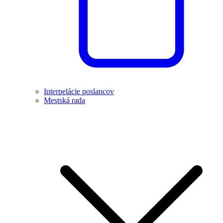
Interpelácie poslancov
Mestská rada