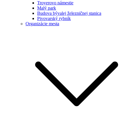
Troyerovo námestie
Malý park
Budova bývalej železničnej stanica
Pivovarský rybník
Organizácie mesta