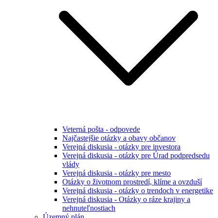
Veterná pošta - odpovede
Najčastejšie otázky a obavy občanov
Verejná diskusia - otázky pre investora
Verejná diskusia - otázky pre Úrad podpredsedu
vlády
Verejná diskusia - otázky pre mesto
Otázky o životnom prostredí, klíme a ovzduší
Verejná diskusia - otázky o trendoch v energetike
Verejná diskusia - Otázky o ráze krajiny a
nehnuteľnostiach
Územný plán