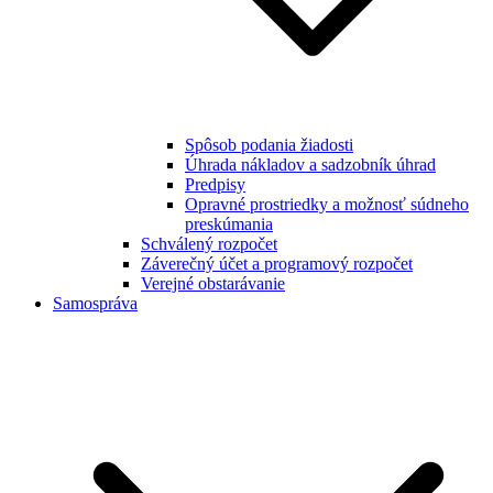
Spôsob podania žiadosti
Úhrada nákladov a sadzobník úhrad
Predpisy
Opravné prostriedky a možnosť súdneho
preskúmania
Schválený rozpočet
Záverečný účet a programový rozpočet
Verejné obstarávanie
Samospráva