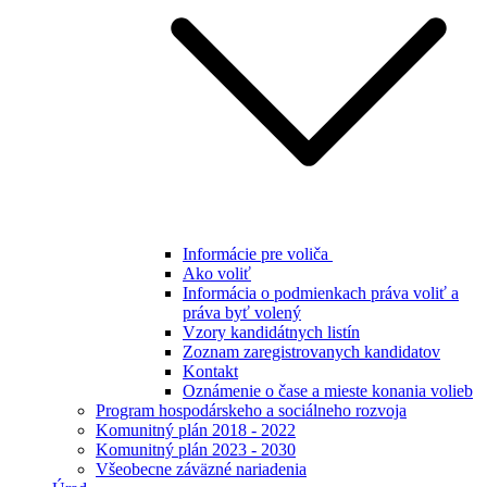
Informácie pre voliča
Ako voliť
Informácia o podmienkach práva voliť a
práva byť volený
Vzory kandidátnych listín
Zoznam zaregistrovanych kandidatov
Kontakt
Oznámenie o čase a mieste konania volieb
Program hospodárskeho a sociálneho rozvoja
Komunitný plán 2018 - 2022
Komunitný plán 2023 - 2030
Všeobecne záväzné nariadenia