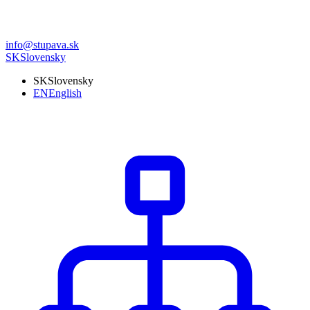
info@stupava.sk
SK
Slovensky
SK
Slovensky
EN
English