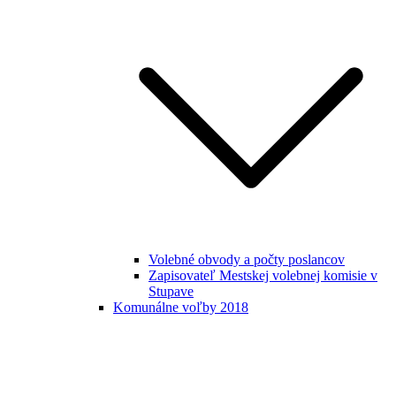
Volebné obvody a počty poslancov
Zapisovateľ Mestskej volebnej komisie v
Stupave
Komunálne voľby 2018