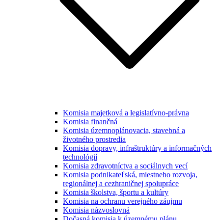
Komisia majetková a legislatívno-právna
Komisia finančná
Komisia územnoplánovacia, stavebná a
životného prostredia
Komisia dopravy, infraštruktúry a informačných
technológií
Komisia zdravotníctva a sociálnych vecí
Komisia podnikateľská, miestneho rozvoja,
regionálnej a cezhraničnej spolupráce
Komisia školstva, športu a kultúry
Komisia na ochranu verejného záujmu
Komisia názvoslovná
Dočasná komisia k územnému plánu