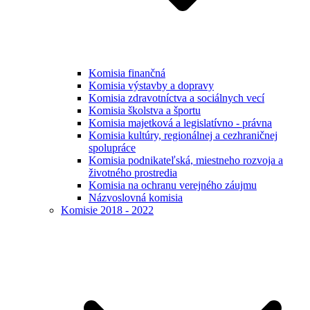
Komisia finančná
Komisia výstavby a dopravy
Komisia zdravotníctva a sociálnych vecí
Komisia školstva a športu
Komisia majetková a legislatívno - právna
Komisia kultúry, regionálnej a cezhraničnej
spolupráce
Komisia podnikateľská, miestneho rozvoja a
životného prostredia
Komisia na ochranu verejného záujmu
Názvoslovná komisia
Komisie 2018 - 2022