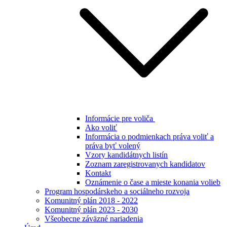
Informácie pre voliča
Ako voliť
Informácia o podmienkach práva voliť a
práva byť volený
Vzory kandidátnych listín
Zoznam zaregistrovanych kandidatov
Kontakt
Oznámenie o čase a mieste konania volieb
Program hospodárskeho a sociálneho rozvoja
Komunitný plán 2018 - 2022
Komunitný plán 2023 - 2030
Všeobecne záväzné nariadenia