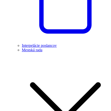
Interpelácie poslancov
Mestská rada