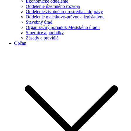
Ekonomické oddelenie
Oddelenie územného rozvoja
Oddelenie životného prostredia a dopravy
Oddelenie majetkovo-právne a legislatívne
Stavebný úrad
Organizačný poriadok Mestského úradu
Smernice a poriadky
Zásady a pravidlá
Občan