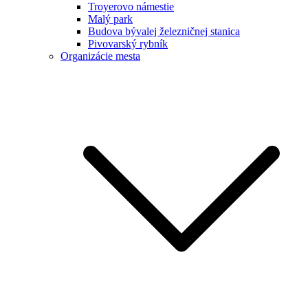
Troyerovo námestie
Malý park
Budova bývalej železničnej stanica
Pivovarský rybník
Organizácie mesta