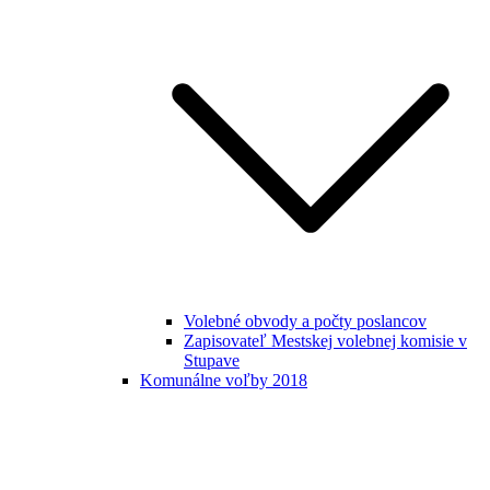
Volebné obvody a počty poslancov
Zapisovateľ Mestskej volebnej komisie v
Stupave
Komunálne voľby 2018