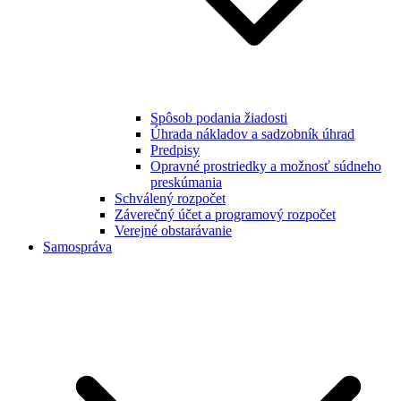
Spôsob podania žiadosti
Úhrada nákladov a sadzobník úhrad
Predpisy
Opravné prostriedky a možnosť súdneho
preskúmania
Schválený rozpočet
Záverečný účet a programový rozpočet
Verejné obstarávanie
Samospráva