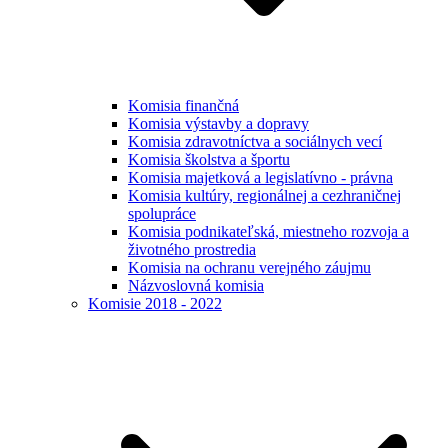
Komisia finančná
Komisia výstavby a dopravy
Komisia zdravotníctva a sociálnych vecí
Komisia školstva a športu
Komisia majetková a legislatívno - právna
Komisia kultúry, regionálnej a cezhraničnej
spolupráce
Komisia podnikateľská, miestneho rozvoja a
životného prostredia
Komisia na ochranu verejného záujmu
Názvoslovná komisia
Komisie 2018 - 2022