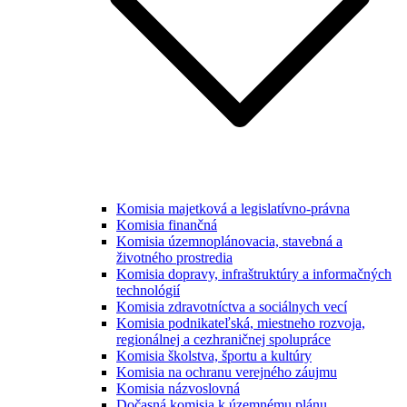
Komisia majetková a legislatívno-právna
Komisia finančná
Komisia územnoplánovacia, stavebná a
životného prostredia
Komisia dopravy, infraštruktúry a informačných
technológií
Komisia zdravotníctva a sociálnych vecí
Komisia podnikateľská, miestneho rozvoja,
regionálnej a cezhraničnej spolupráce
Komisia školstva, športu a kultúry
Komisia na ochranu verejného záujmu
Komisia názvoslovná
Dočasná komisia k územnému plánu