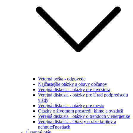
Veterná pošta - odpovede
Najčastejšie otázky a obavy občanov
Verejná diskusia - otázky pre investora
Verejná diskusia - otázky pre Úrad podpredsedu
vlády
Verejná diskusia - otázky pre mesto
Otázky o životnom prostredí, klíme a ovzduší
Verejná diskusia - otázky o trendoch v energetike
Verejná diskusia - Otázky o ráze krajiny a
nehnuteľnostiach
Územný plán