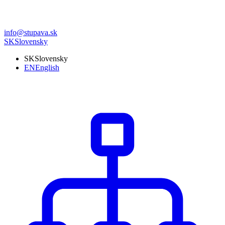
info@stupava.sk
SK
Slovensky
SK
Slovensky
EN
English