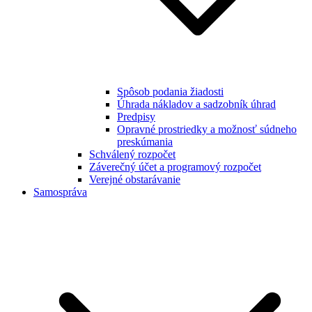
Spôsob podania žiadosti
Úhrada nákladov a sadzobník úhrad
Predpisy
Opravné prostriedky a možnosť súdneho
preskúmania
Schválený rozpočet
Záverečný účet a programový rozpočet
Verejné obstarávanie
Samospráva