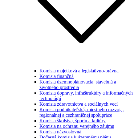
Komisia majetková a legislatívno-právna
Komisia finančná
Komisia územnoplánovacia, stavebná a
životného prostredia
Komisia dopravy, infraštruktúry a informačných
technológií
Komisia zdravotníctva a sociálnych vecí
Komisia podnikateľská, miestneho rozvoja,
regionálnej a cezhraničnej spolupráce
Komisia školstva, športu a kultúry
Komisia na ochranu verejného záujmu
Komisia názvoslovná
Dočasná komisia k územnému plánu