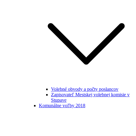
Volebné obvody a počty poslancov
Zapisovateľ Mestskej volebnej komisie v
Stupave
Komunálne voľby 2018