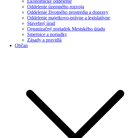
Ekonomické oddelenie
Oddelenie územného rozvoja
Oddelenie životného prostredia a dopravy
Oddelenie majetkovo-právne a legislatívne
Stavebný úrad
Organizačný poriadok Mestského úradu
Smernice a poriadky
Zásady a pravidlá
Občan