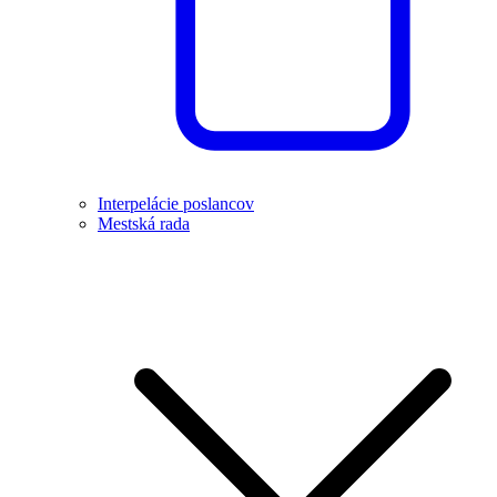
Interpelácie poslancov
Mestská rada