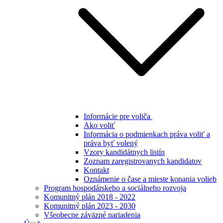
Informácie pre voliča
Ako voliť
Informácia o podmienkach práva voliť a
práva byť volený
Vzory kandidátnych listín
Zoznam zaregistrovanych kandidatov
Kontakt
Oznámenie o čase a mieste konania volieb
Program hospodárskeho a sociálneho rozvoja
Komunitný plán 2018 - 2022
Komunitný plán 2023 - 2030
Všeobecne záväzné nariadenia