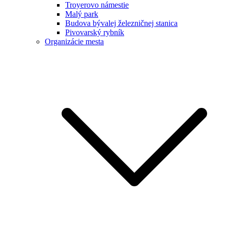
Troyerovo námestie
Malý park
Budova bývalej železničnej stanica
Pivovarský rybník
Organizácie mesta