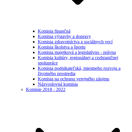
Komisia finančná
Komisia výstavby a dopravy
Komisia zdravotníctva a sociálnych vecí
Komisia školstva a športu
Komisia majetková a legislatívno - právna
Komisia kultúry, regionálnej a cezhraničnej
spolupráce
Komisia podnikateľská, miestneho rozvoja a
životného prostredia
Komisia na ochranu verejného záujmu
Názvoslovná komisia
Komisie 2018 - 2022