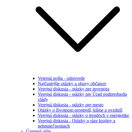
Veterná pošta - odpovede
Najčastejšie otázky a obavy občanov
Verejná diskusia - otázky pre investora
Verejná diskusia - otázky pre Úrad podpredsedu
vlády
Verejná diskusia - otázky pre mesto
Otázky o životnom prostredí, klíme a ovzduší
Verejná diskusia - otázky o trendoch v energetike
Verejná diskusia - Otázky o ráze krajiny a
nehnuteľnostiach
Územný plán