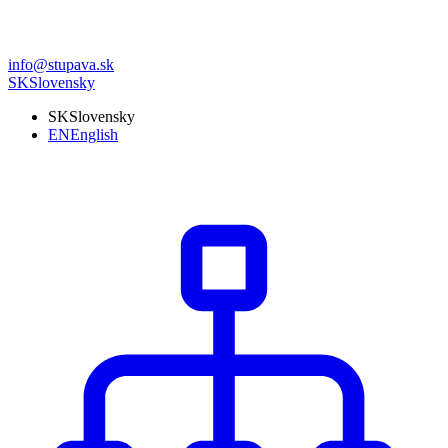
info@stupava.sk
SK
Slovensky
SK
Slovensky
EN
English