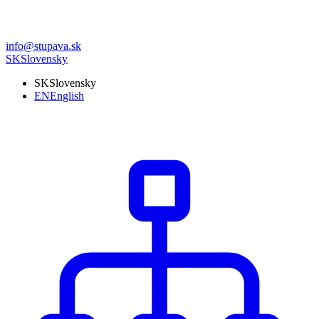
info@stupava.sk
SK
Slovensky
SK
Slovensky
EN
English