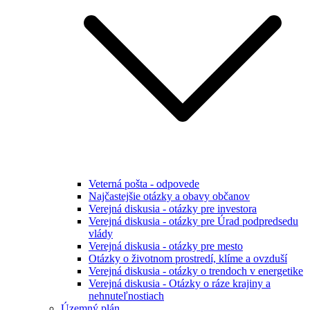
Veterná pošta - odpovede
Najčastejšie otázky a obavy občanov
Verejná diskusia - otázky pre investora
Verejná diskusia - otázky pre Úrad podpredsedu
vlády
Verejná diskusia - otázky pre mesto
Otázky o životnom prostredí, klíme a ovzduší
Verejná diskusia - otázky o trendoch v energetike
Verejná diskusia - Otázky o ráze krajiny a
nehnuteľnostiach
Územný plán