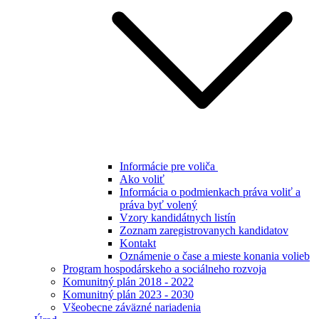
Informácie pre voliča
Ako voliť
Informácia o podmienkach práva voliť a
práva byť volený
Vzory kandidátnych listín
Zoznam zaregistrovanych kandidatov
Kontakt
Oznámenie o čase a mieste konania volieb
Program hospodárskeho a sociálneho rozvoja
Komunitný plán 2018 - 2022
Komunitný plán 2023 - 2030
Všeobecne záväzné nariadenia