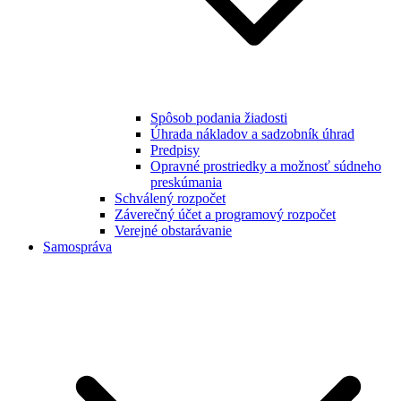
Spôsob podania žiadosti
Úhrada nákladov a sadzobník úhrad
Predpisy
Opravné prostriedky a možnosť súdneho
preskúmania
Schválený rozpočet
Záverečný účet a programový rozpočet
Verejné obstarávanie
Samospráva