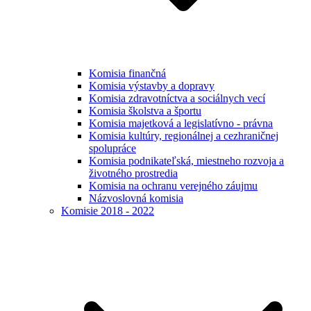
Komisia finančná
Komisia výstavby a dopravy
Komisia zdravotníctva a sociálnych vecí
Komisia školstva a športu
Komisia majetková a legislatívno - právna
Komisia kultúry, regionálnej a cezhraničnej
spolupráce
Komisia podnikateľská, miestneho rozvoja a
životného prostredia
Komisia na ochranu verejného záujmu
Názvoslovná komisia
Komisie 2018 - 2022