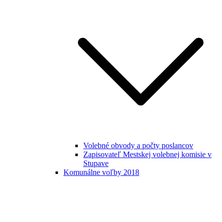
Volebné obvody a počty poslancov
Zapisovateľ Mestskej volebnej komisie v
Stupave
Komunálne voľby 2018