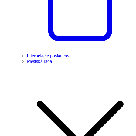
Interpelácie poslancov
Mestská rada