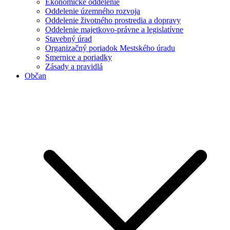
Ekonomické oddelenie
Oddelenie územného rozvoja
Oddelenie životného prostredia a dopravy
Oddelenie majetkovo-právne a legislatívne
Stavebný úrad
Organizačný poriadok Mestského úradu
Smernice a poriadky
Zásady a pravidlá
Občan