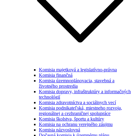
Komisia majetková a legislatívno-právna
Komisia finančná
Komisia územnoplánovacia, stavebná a
životného prostredia
Komisia dopravy, infraštruktúry a informačných
technológií
Komisia zdravotníctva a sociálnych vecí
Komisia podnikateľská, miestneho rozvoja,
regionálnej a cezhraničnej spolupráce
Komisia školstva, športu a kultúry
Komisia na ochranu verejného záujmu
Komisia názvoslovná
Dočasná komisia k územnému plánu