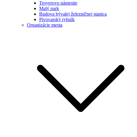
Troyerovo námestie
Malý park
Budova bývalej železničnej stanica
Pivovarský rybník
Organizácie mesta