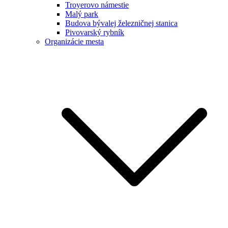
Troyerovo námestie
Malý park
Budova bývalej železničnej stanica
Pivovarský rybník
Organizácie mesta