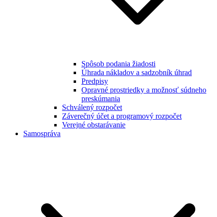
Spôsob podania žiadosti
Úhrada nákladov a sadzobník úhrad
Predpisy
Opravné prostriedky a možnosť súdneho
preskúmania
Schválený rozpočet
Záverečný účet a programový rozpočet
Verejné obstarávanie
Samospráva