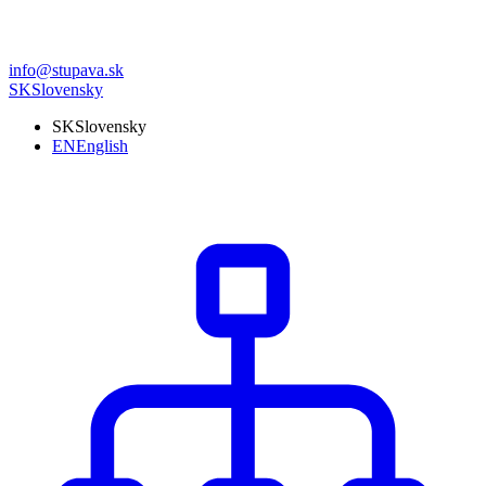
info@stupava.sk
SK
Slovensky
SK
Slovensky
EN
English