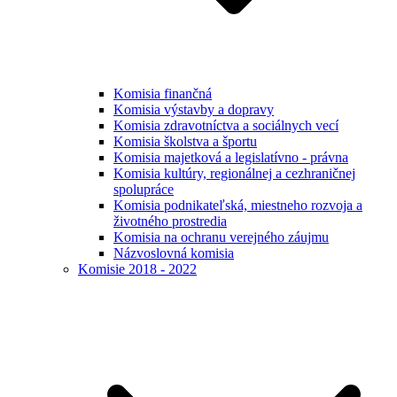
Komisia finančná
Komisia výstavby a dopravy
Komisia zdravotníctva a sociálnych vecí
Komisia školstva a športu
Komisia majetková a legislatívno - právna
Komisia kultúry, regionálnej a cezhraničnej
spolupráce
Komisia podnikateľská, miestneho rozvoja a
životného prostredia
Komisia na ochranu verejného záujmu
Názvoslovná komisia
Komisie 2018 - 2022