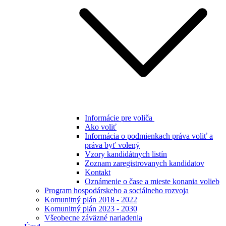
Informácie pre voliča
Ako voliť
Informácia o podmienkach práva voliť a
práva byť volený
Vzory kandidátnych listín
Zoznam zaregistrovanych kandidatov
Kontakt
Oznámenie o čase a mieste konania volieb
Program hospodárskeho a sociálneho rozvoja
Komunitný plán 2018 - 2022
Komunitný plán 2023 - 2030
Všeobecne záväzné nariadenia