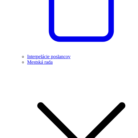
Interpelácie poslancov
Mestská rada