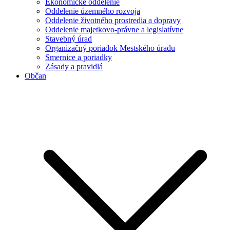
Ekonomické oddelenie
Oddelenie územného rozvoja
Oddelenie životného prostredia a dopravy
Oddelenie majetkovo-právne a legislatívne
Stavebný úrad
Organizačný poriadok Mestského úradu
Smernice a poriadky
Zásady a pravidlá
Občan