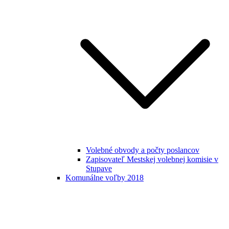
Volebné obvody a počty poslancov
Zapisovateľ Mestskej volebnej komisie v
Stupave
Komunálne voľby 2018