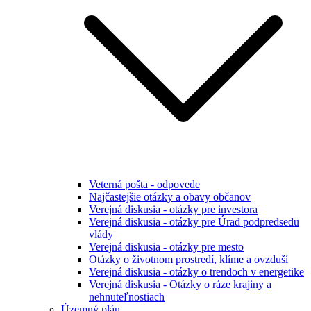
Veterná pošta - odpovede
Najčastejšie otázky a obavy občanov
Verejná diskusia - otázky pre investora
Verejná diskusia - otázky pre Úrad podpredsedu
vlády
Verejná diskusia - otázky pre mesto
Otázky o životnom prostredí, klíme a ovzduší
Verejná diskusia - otázky o trendoch v energetike
Verejná diskusia - Otázky o ráze krajiny a
nehnuteľnostiach
Územný plán