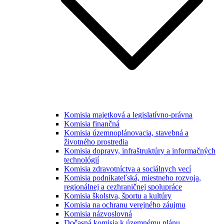
Komisia majetková a legislatívno-právna
Komisia finančná
Komisia územnoplánovacia, stavebná a
životného prostredia
Komisia dopravy, infraštruktúry a informačných
technológií
Komisia zdravotníctva a sociálnych vecí
Komisia podnikateľská, miestneho rozvoja,
regionálnej a cezhraničnej spolupráce
Komisia školstva, športu a kultúry
Komisia na ochranu verejného záujmu
Komisia názvoslovná
Dočasná komisia k územnému plánu