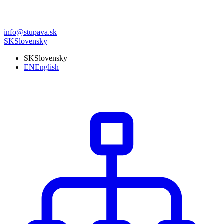
info@stupava.sk
SK
Slovensky
SK
Slovensky
EN
English