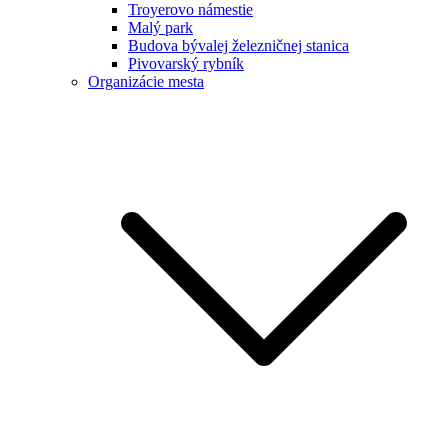
Troyerovo námestie
Malý park
Budova bývalej železničnej stanica
Pivovarský rybník
Organizácie mesta