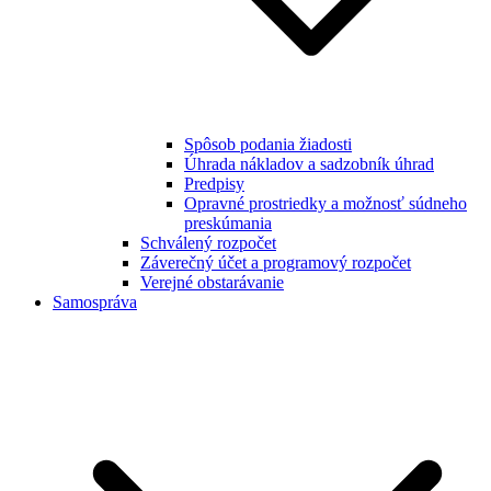
Spôsob podania žiadosti
Úhrada nákladov a sadzobník úhrad
Predpisy
Opravné prostriedky a možnosť súdneho
preskúmania
Schválený rozpočet
Záverečný účet a programový rozpočet
Verejné obstarávanie
Samospráva