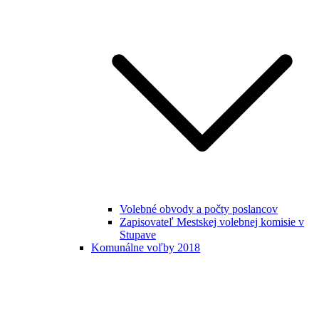
Volebné obvody a počty poslancov
Zapisovateľ Mestskej volebnej komisie v
Stupave
Komunálne voľby 2018