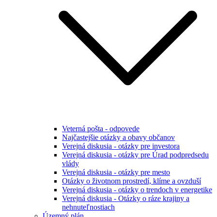
Veterná pošta - odpovede
Najčastejšie otázky a obavy občanov
Verejná diskusia - otázky pre investora
Verejná diskusia - otázky pre Úrad podpredsedu
vlády
Verejná diskusia - otázky pre mesto
Otázky o životnom prostredí, klíme a ovzduší
Verejná diskusia - otázky o trendoch v energetike
Verejná diskusia - Otázky o ráze krajiny a
nehnuteľnostiach
Územný plán