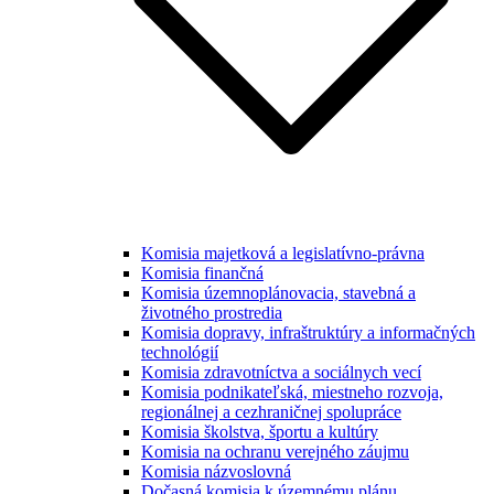
Komisia majetková a legislatívno-právna
Komisia finančná
Komisia územnoplánovacia, stavebná a
životného prostredia
Komisia dopravy, infraštruktúry a informačných
technológií
Komisia zdravotníctva a sociálnych vecí
Komisia podnikateľská, miestneho rozvoja,
regionálnej a cezhraničnej spolupráce
Komisia školstva, športu a kultúry
Komisia na ochranu verejného záujmu
Komisia názvoslovná
Dočasná komisia k územnému plánu