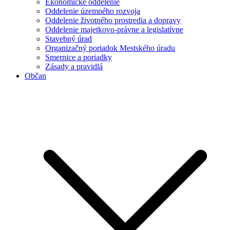
Ekonomické oddelenie
Oddelenie územného rozvoja
Oddelenie životného prostredia a dopravy
Oddelenie majetkovo-právne a legislatívne
Stavebný úrad
Organizačný poriadok Mestského úradu
Smernice a poriadky
Zásady a pravidlá
Občan