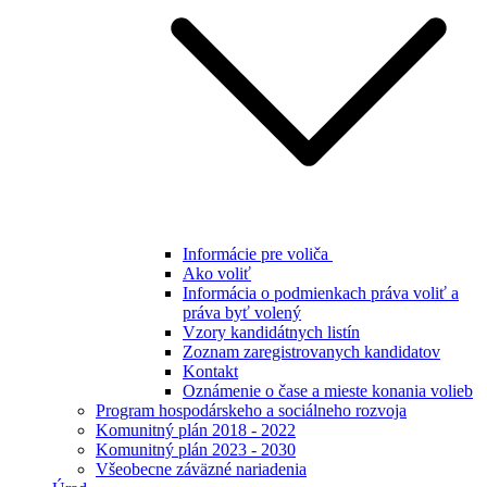
Informácie pre voliča
Ako voliť
Informácia o podmienkach práva voliť a
práva byť volený
Vzory kandidátnych listín
Zoznam zaregistrovanych kandidatov
Kontakt
Oznámenie o čase a mieste konania volieb
Program hospodárskeho a sociálneho rozvoja
Komunitný plán 2018 - 2022
Komunitný plán 2023 - 2030
Všeobecne záväzné nariadenia