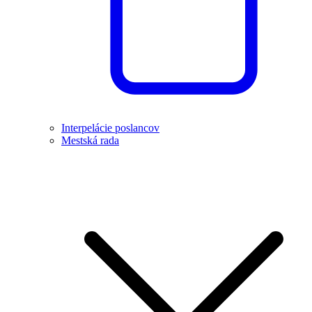
Interpelácie poslancov
Mestská rada