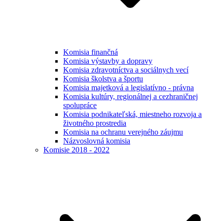
Komisia finančná
Komisia výstavby a dopravy
Komisia zdravotníctva a sociálnych vecí
Komisia školstva a športu
Komisia majetková a legislatívno - právna
Komisia kultúry, regionálnej a cezhraničnej
spolupráce
Komisia podnikateľská, miestneho rozvoja a
životného prostredia
Komisia na ochranu verejného záujmu
Názvoslovná komisia
Komisie 2018 - 2022