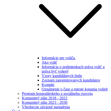
Informácie pre voliča
Ako voliť
Informácia o podmienkach práva voliť a
práva byť volený
Vzory kandidátnych listín
Zoznam zaregistrovanych kandidatov
Kontakt
Oznámenie o čase a mieste konania volieb
Program hospodárskeho a sociálneho rozvoja
Komunitný plán 2018 - 2022
Komunitný plán 2023 - 2030
Všeobecne záväzné nariadenia