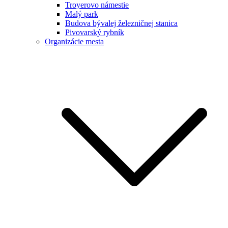
Troyerovo námestie
Malý park
Budova bývalej železničnej stanica
Pivovarský rybník
Organizácie mesta