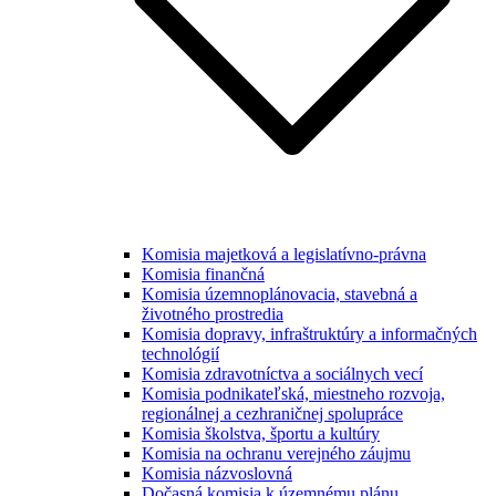
Komisia majetková a legislatívno-právna
Komisia finančná
Komisia územnoplánovacia, stavebná a
životného prostredia
Komisia dopravy, infraštruktúry a informačných
technológií
Komisia zdravotníctva a sociálnych vecí
Komisia podnikateľská, miestneho rozvoja,
regionálnej a cezhraničnej spolupráce
Komisia školstva, športu a kultúry
Komisia na ochranu verejného záujmu
Komisia názvoslovná
Dočasná komisia k územnému plánu