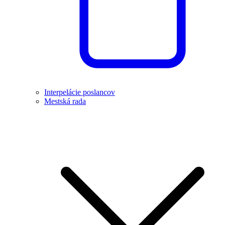
Interpelácie poslancov
Mestská rada