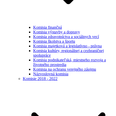
Komisia finančná
Komisia výstavby a dopravy
Komisia zdravotníctva a sociálnych vecí
Komisia školstva a športu
Komisia majetková a legislatívno - právna
Komisia kultúry, regionálnej a cezhraničnej
spolupráce
Komisia podnikateľská, miestneho rozvoja a
životného prostredia
Komisia na ochranu verejného záujmu
Názvoslovná komisia
Komisie 2018 - 2022