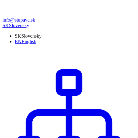
info@stupava.sk
SK
Slovensky
SK
Slovensky
EN
English