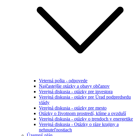
Veterná pošta - odpovede
Najčastejšie otázky a obavy občanov
Verejná diskusia - otázky pre investora
Verejná diskusia - otázky pre Úrad podpredsedu
vlády
Verejná diskusia - otázky pre mesto
Otázky o životnom prostredí, klíme a ovzduší
Verejná diskusia - otázky o trendoch v energetike
Verejná diskusia - Otázky o ráze krajiny a
nehnuteľnostiach
Územný plán