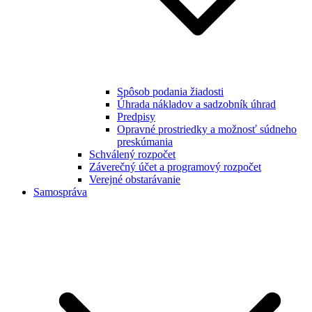
Spôsob podania žiadosti
Úhrada nákladov a sadzobník úhrad
Predpisy
Opravné prostriedky a možnosť súdneho
preskúmania
Schválený rozpočet
Záverečný účet a programový rozpočet
Verejné obstarávanie
Samospráva