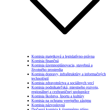
Komisia majetková a legislatívno-právna
Komisia finančná
Komisia územnoplánovacia, stavebná a
životného prostredia
Komisia dopravy, infraštruktúry a informačných
technológií
Komisia zdravotníctva a sociálnych vecí
Komisia podnikateľská, miestneho rozvoja,
regionálnej a cezhraničnej spolupráce
Komisia školstva, športu a kultúry
Komisia na ochranu verejného záujmu
Komisia názvoslovná
Dočasná komisia k územnému plánu