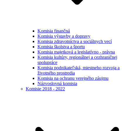
Komisia finančná
Komisia výstavby a dopravy
Komisia zdravotníctva a sociálnych vecí
Komisia školstva a športu
Komisia majetková a legislatívno - právna
Komisia kultúry, regionálnej a cezhraničnej
spolupráce
Komisia podnikateľská, miestneho rozvoja a
životného prostredia
Komisia na ochranu verejného záujmu
Názvoslovná komisia
Komisie 2018 - 2022