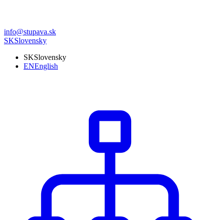
info@stupava.sk
SK
Slovensky
SK
Slovensky
EN
English