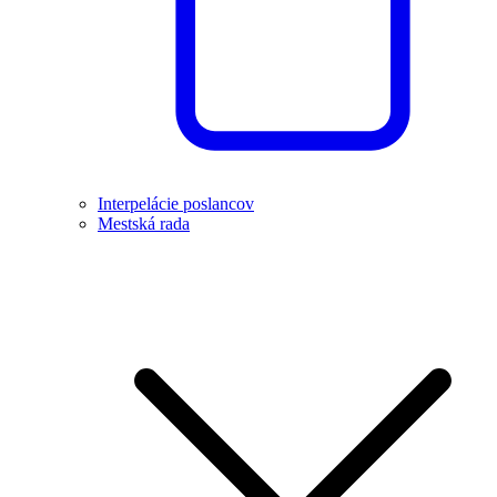
Interpelácie poslancov
Mestská rada