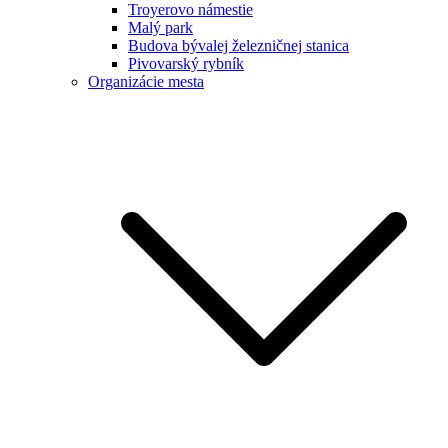
Troyerovo námestie
Malý park
Budova bývalej železničnej stanica
Pivovarský rybník
Organizácie mesta