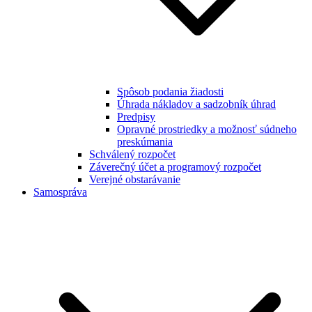
Spôsob podania žiadosti
Úhrada nákladov a sadzobník úhrad
Predpisy
Opravné prostriedky a možnosť súdneho
preskúmania
Schválený rozpočet
Záverečný účet a programový rozpočet
Verejné obstarávanie
Samospráva