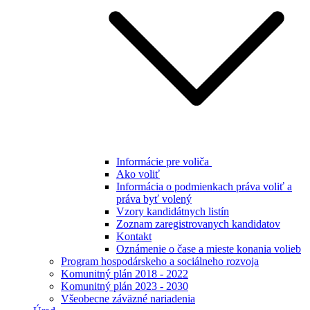
Informácie pre voliča
Ako voliť
Informácia o podmienkach práva voliť a
práva byť volený
Vzory kandidátnych listín
Zoznam zaregistrovanych kandidatov
Kontakt
Oznámenie o čase a mieste konania volieb
Program hospodárskeho a sociálneho rozvoja
Komunitný plán 2018 - 2022
Komunitný plán 2023 - 2030
Všeobecne záväzné nariadenia