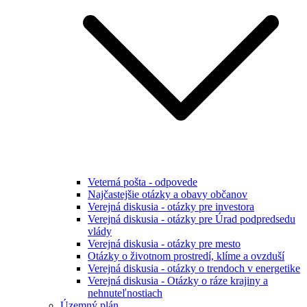
Veterná pošta - odpovede
Najčastejšie otázky a obavy občanov
Verejná diskusia - otázky pre investora
Verejná diskusia - otázky pre Úrad podpredsedu
vlády
Verejná diskusia - otázky pre mesto
Otázky o životnom prostredí, klíme a ovzduší
Verejná diskusia - otázky o trendoch v energetike
Verejná diskusia - Otázky o ráze krajiny a
nehnuteľnostiach
Územný plán