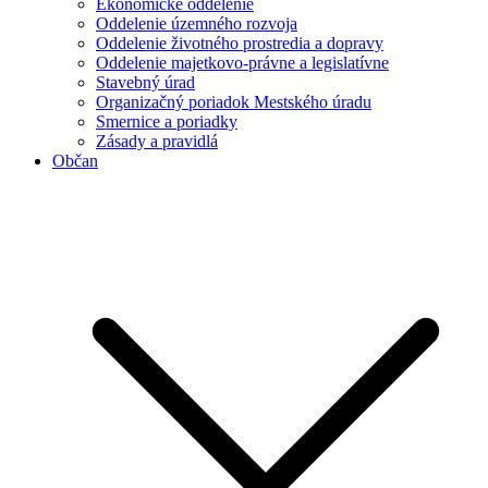
Ekonomické oddelenie
Oddelenie územného rozvoja
Oddelenie životného prostredia a dopravy
Oddelenie majetkovo-právne a legislatívne
Stavebný úrad
Organizačný poriadok Mestského úradu
Smernice a poriadky
Zásady a pravidlá
Občan