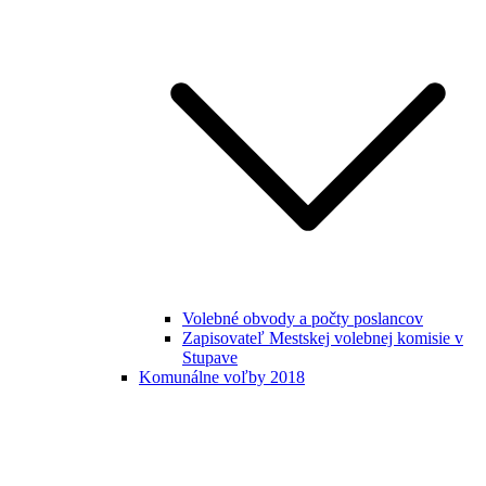
Volebné obvody a počty poslancov
Zapisovateľ Mestskej volebnej komisie v
Stupave
Komunálne voľby 2018