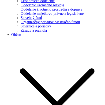
Ekonomické oddelenie
Oddelenie územného rozvoja
Oddelenie životného prostredia a dopravy
Oddelenie majetkovo-právne a legislatívne
Stavebný úrad
Organizačný poriadok Mestského úradu
Smernice a poriadky
Zásady a pravidlá
Občan