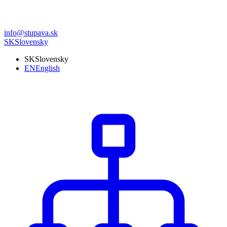
info@stupava.sk
SK
Slovensky
SK
Slovensky
EN
English