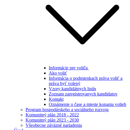
Informácie pre voliča
Ako voliť
Informácia o podmienkach práva voliť a
práva byť volený
Vzory kandidátnych listín
Zoznam zaregistrovanych kandidatov
Kontakt
Oznámenie o čase a mieste konania volieb
Program hospodárskeho a sociálneho rozvoja
Komunitný plán 2018 - 2022
Komunitný plán 2023 - 2030
Všeobecne záväzné nariadenia