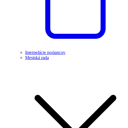
Interpelácie poslancov
Mestská rada