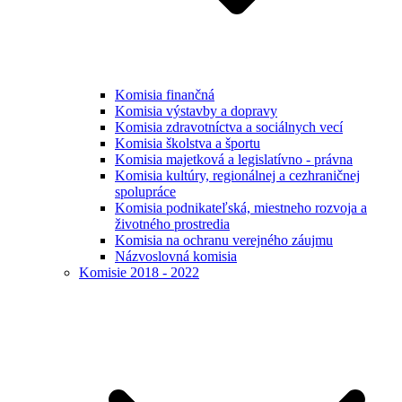
Komisia finančná
Komisia výstavby a dopravy
Komisia zdravotníctva a sociálnych vecí
Komisia školstva a športu
Komisia majetková a legislatívno - právna
Komisia kultúry, regionálnej a cezhraničnej
spolupráce
Komisia podnikateľská, miestneho rozvoja a
životného prostredia
Komisia na ochranu verejného záujmu
Názvoslovná komisia
Komisie 2018 - 2022