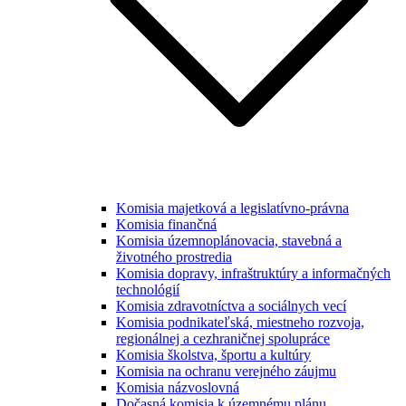
Komisia majetková a legislatívno-právna
Komisia finančná
Komisia územnoplánovacia, stavebná a
životného prostredia
Komisia dopravy, infraštruktúry a informačných
technológií
Komisia zdravotníctva a sociálnych vecí
Komisia podnikateľská, miestneho rozvoja,
regionálnej a cezhraničnej spolupráce
Komisia školstva, športu a kultúry
Komisia na ochranu verejného záujmu
Komisia názvoslovná
Dočasná komisia k územnému plánu