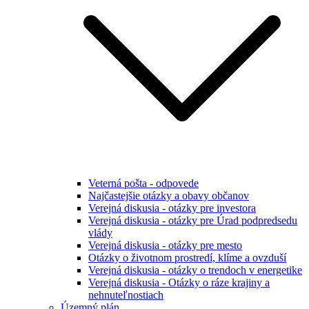
Veterná pošta - odpovede
Najčastejšie otázky a obavy občanov
Verejná diskusia - otázky pre investora
Verejná diskusia - otázky pre Úrad podpredsedu
vlády
Verejná diskusia - otázky pre mesto
Otázky o životnom prostredí, klíme a ovzduší
Verejná diskusia - otázky o trendoch v energetike
Verejná diskusia - Otázky o ráze krajiny a
nehnuteľnostiach
Územný plán