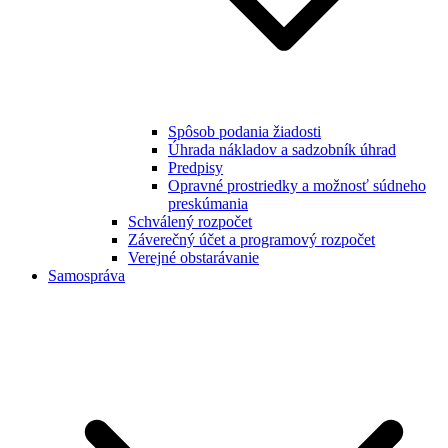
Spôsob podania žiadosti
Úhrada nákladov a sadzobník úhrad
Predpisy
Opravné prostriedky a možnosť súdneho
preskúmania
Schválený rozpočet
Záverečný účet a programový rozpočet
Verejné obstarávanie
Samospráva