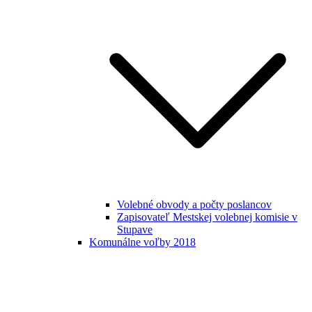
Volebné obvody a počty poslancov
Zapisovateľ Mestskej volebnej komisie v
Stupave
Komunálne voľby 2018