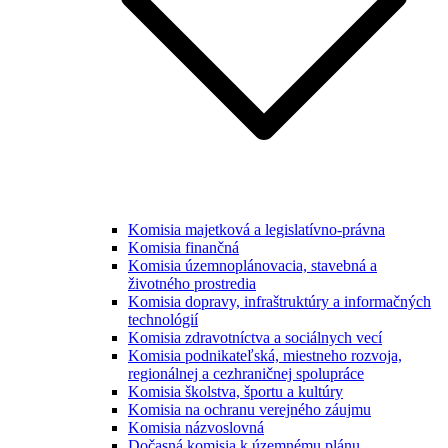
Komisia majetková a legislatívno-právna
Komisia finančná
Komisia územnoplánovacia, stavebná a
životného prostredia
Komisia dopravy, infraštruktúry a informačných
technológií
Komisia zdravotníctva a sociálnych vecí
Komisia podnikateľská, miestneho rozvoja,
regionálnej a cezhraničnej spolupráce
Komisia školstva, športu a kultúry
Komisia na ochranu verejného záujmu
Komisia názvoslovná
Dočasná komisia k územnému plánu