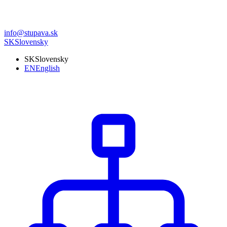
info@stupava.sk
SK
Slovensky
SK
Slovensky
EN
English