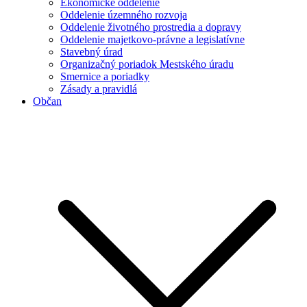
Ekonomické oddelenie
Oddelenie územného rozvoja
Oddelenie životného prostredia a dopravy
Oddelenie majetkovo-právne a legislatívne
Stavebný úrad
Organizačný poriadok Mestského úradu
Smernice a poriadky
Zásady a pravidlá
Občan