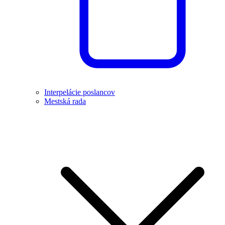
Interpelácie poslancov
Mestská rada