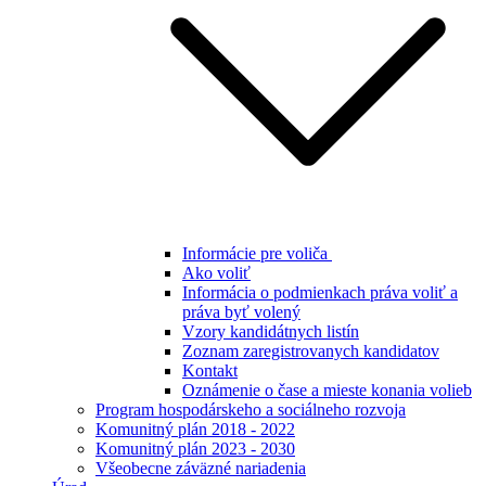
Informácie pre voliča
Ako voliť
Informácia o podmienkach práva voliť a
práva byť volený
Vzory kandidátnych listín
Zoznam zaregistrovanych kandidatov
Kontakt
Oznámenie o čase a mieste konania volieb
Program hospodárskeho a sociálneho rozvoja
Komunitný plán 2018 - 2022
Komunitný plán 2023 - 2030
Všeobecne záväzné nariadenia