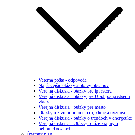
Veterná pošta - odpovede
Najčastejšie otázky a obavy občanov
Verejná diskusia - otázky pre investora
Verejná diskusia - otázky pre Úrad podpredsedu
vlády
Verejná diskusia - otázky pre mesto
Otázky o životnom prostredí, klíme a ovzduší
Verejná diskusia - otázky o trendoch v energetike
Verejná diskusia - Otázky o ráze krajiny a
nehnuteľnostiach
Územný plán