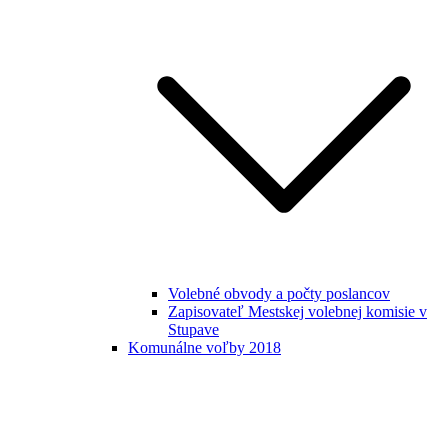
Volebné obvody a počty poslancov
Zapisovateľ Mestskej volebnej komisie v
Stupave
Komunálne voľby 2018