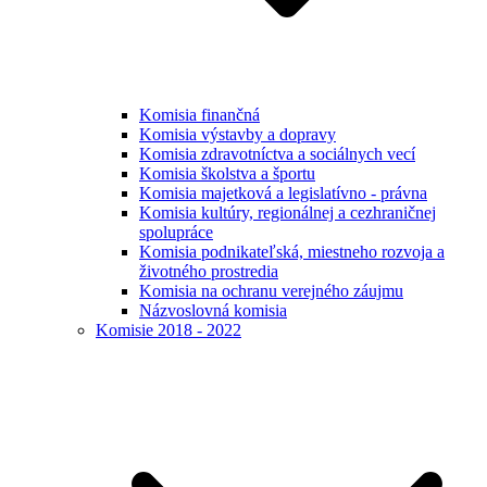
Komisia finančná
Komisia výstavby a dopravy
Komisia zdravotníctva a sociálnych vecí
Komisia školstva a športu
Komisia majetková a legislatívno - právna
Komisia kultúry, regionálnej a cezhraničnej
spolupráce
Komisia podnikateľská, miestneho rozvoja a
životného prostredia
Komisia na ochranu verejného záujmu
Názvoslovná komisia
Komisie 2018 - 2022