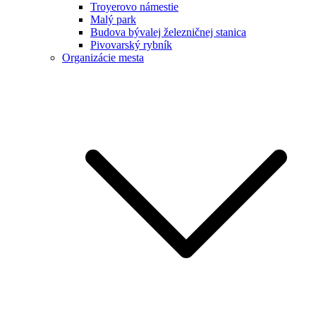
Troyerovo námestie
Malý park
Budova bývalej železničnej stanica
Pivovarský rybník
Organizácie mesta