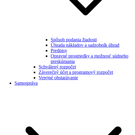
Spôsob podania žiadosti
Úhrada nákladov a sadzobník úhrad
Predpisy
Opravné prostriedky a možnosť súdneho
preskúmania
Schválený rozpočet
Záverečný účet a programový rozpočet
Verejné obstarávanie
Samospráva