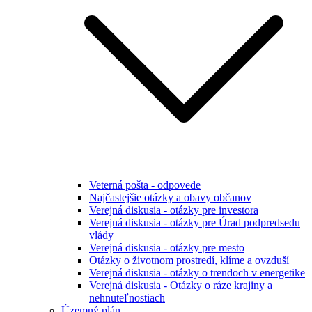
Veterná pošta - odpovede
Najčastejšie otázky a obavy občanov
Verejná diskusia - otázky pre investora
Verejná diskusia - otázky pre Úrad podpredsedu
vlády
Verejná diskusia - otázky pre mesto
Otázky o životnom prostredí, klíme a ovzduší
Verejná diskusia - otázky o trendoch v energetike
Verejná diskusia - Otázky o ráze krajiny a
nehnuteľnostiach
Územný plán