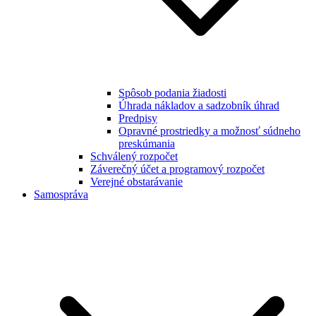
Spôsob podania žiadosti
Úhrada nákladov a sadzobník úhrad
Predpisy
Opravné prostriedky a možnosť súdneho
preskúmania
Schválený rozpočet
Záverečný účet a programový rozpočet
Verejné obstarávanie
Samospráva