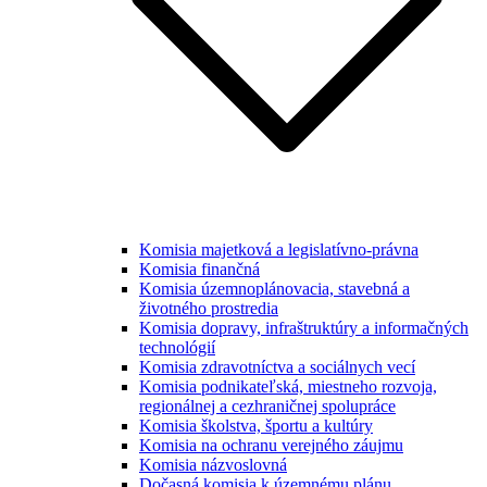
Komisia majetková a legislatívno-právna
Komisia finančná
Komisia územnoplánovacia, stavebná a
životného prostredia
Komisia dopravy, infraštruktúry a informačných
technológií
Komisia zdravotníctva a sociálnych vecí
Komisia podnikateľská, miestneho rozvoja,
regionálnej a cezhraničnej spolupráce
Komisia školstva, športu a kultúry
Komisia na ochranu verejného záujmu
Komisia názvoslovná
Dočasná komisia k územnému plánu