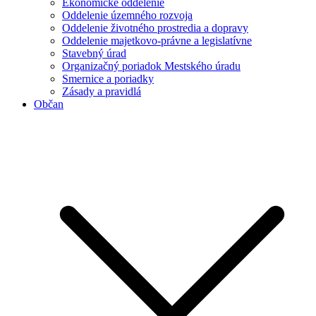
Ekonomické oddelenie
Oddelenie územného rozvoja
Oddelenie životného prostredia a dopravy
Oddelenie majetkovo-právne a legislatívne
Stavebný úrad
Organizačný poriadok Mestského úradu
Smernice a poriadky
Zásady a pravidlá
Občan