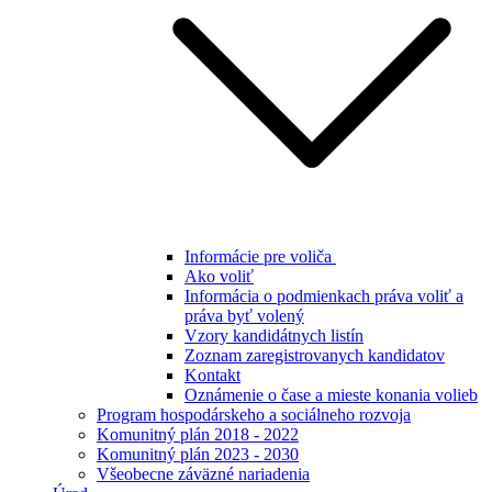
Informácie pre voliča
Ako voliť
Informácia o podmienkach práva voliť a
práva byť volený
Vzory kandidátnych listín
Zoznam zaregistrovanych kandidatov
Kontakt
Oznámenie o čase a mieste konania volieb
Program hospodárskeho a sociálneho rozvoja
Komunitný plán 2018 - 2022
Komunitný plán 2023 - 2030
Všeobecne záväzné nariadenia