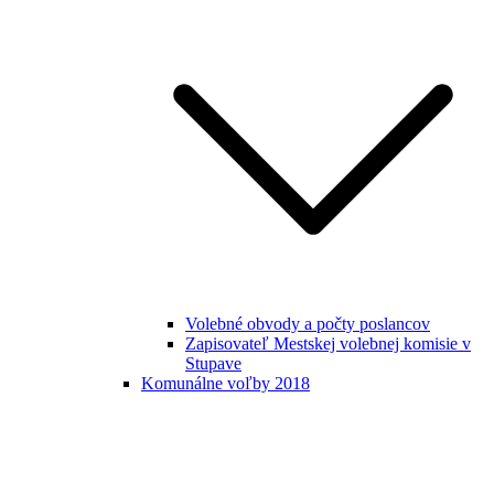
Volebné obvody a počty poslancov
Zapisovateľ Mestskej volebnej komisie v
Stupave
Komunálne voľby 2018