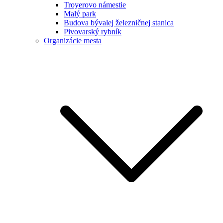
Troyerovo námestie
Malý park
Budova bývalej železničnej stanica
Pivovarský rybník
Organizácie mesta