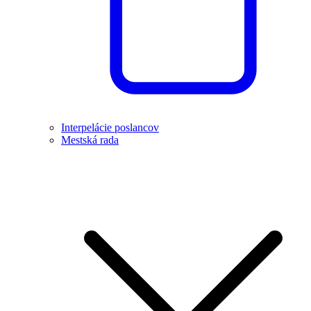
Interpelácie poslancov
Mestská rada