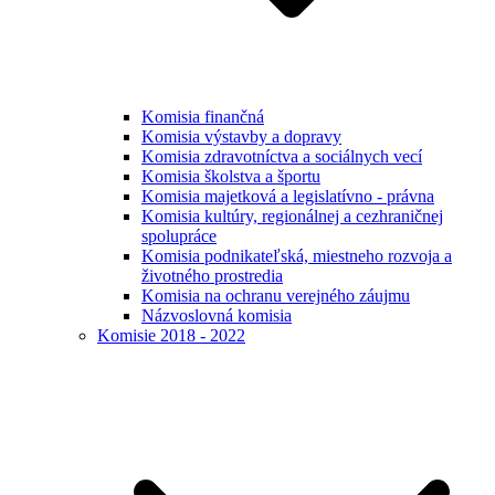
Komisia finančná
Komisia výstavby a dopravy
Komisia zdravotníctva a sociálnych vecí
Komisia školstva a športu
Komisia majetková a legislatívno - právna
Komisia kultúry, regionálnej a cezhraničnej
spolupráce
Komisia podnikateľská, miestneho rozvoja a
životného prostredia
Komisia na ochranu verejného záujmu
Názvoslovná komisia
Komisie 2018 - 2022