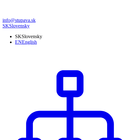
info@stupava.sk
SK
Slovensky
SK
Slovensky
EN
English