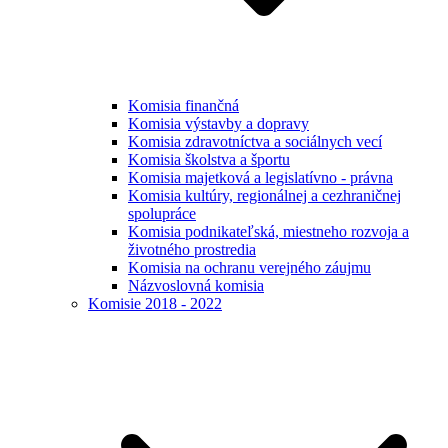
Komisia finančná
Komisia výstavby a dopravy
Komisia zdravotníctva a sociálnych vecí
Komisia školstva a športu
Komisia majetková a legislatívno - právna
Komisia kultúry, regionálnej a cezhraničnej
spolupráce
Komisia podnikateľská, miestneho rozvoja a
životného prostredia
Komisia na ochranu verejného záujmu
Názvoslovná komisia
Komisie 2018 - 2022