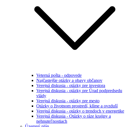
Veterná pošta - odpovede
Najčastejšie otázky a obavy občanov
Verejná diskusia - otázky pre investora
Verejná diskusia - otázky pre Úrad podpredsedu
vlády
Verejná diskusia - otázky pre mesto
Otázky o životnom prostredí, klíme a ovzduší
Verejná diskusia - otázky o trendoch v energetike
Verejná diskusia - Otázky o ráze krajiny a
nehnuteľnostiach
Územný plán