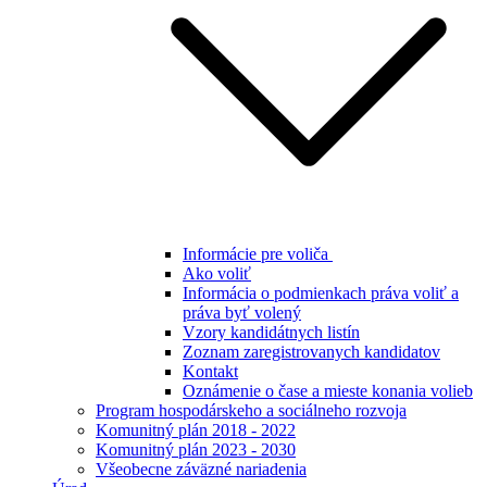
Informácie pre voliča
Ako voliť
Informácia o podmienkach práva voliť a
práva byť volený
Vzory kandidátnych listín
Zoznam zaregistrovanych kandidatov
Kontakt
Oznámenie o čase a mieste konania volieb
Program hospodárskeho a sociálneho rozvoja
Komunitný plán 2018 - 2022
Komunitný plán 2023 - 2030
Všeobecne záväzné nariadenia