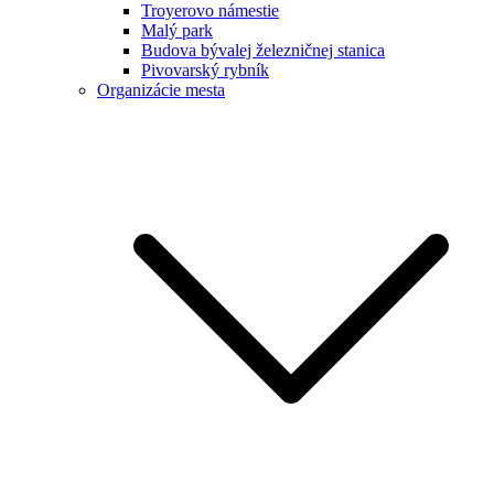
Troyerovo námestie
Malý park
Budova bývalej železničnej stanica
Pivovarský rybník
Organizácie mesta