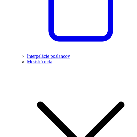
Interpelácie poslancov
Mestská rada