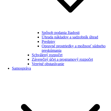
Spôsob podania žiadosti
Úhrada nákladov a sadzobník úhrad
Predpisy
Opravné prostriedky a možnosť súdneho
preskúmania
Schválený rozpočet
Záverečný účet a programový rozpočet
Verejné obstarávanie
Samospráva