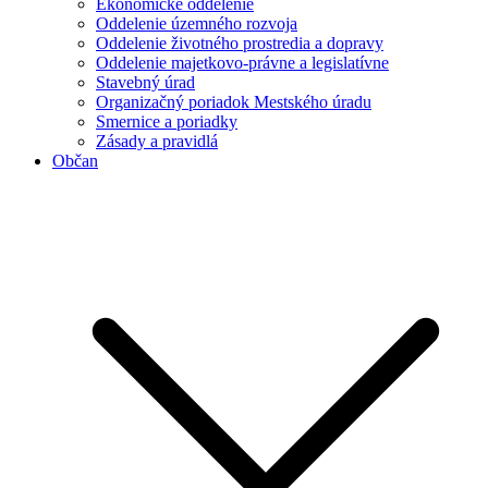
Ekonomické oddelenie
Oddelenie územného rozvoja
Oddelenie životného prostredia a dopravy
Oddelenie majetkovo-právne a legislatívne
Stavebný úrad
Organizačný poriadok Mestského úradu
Smernice a poriadky
Zásady a pravidlá
Občan