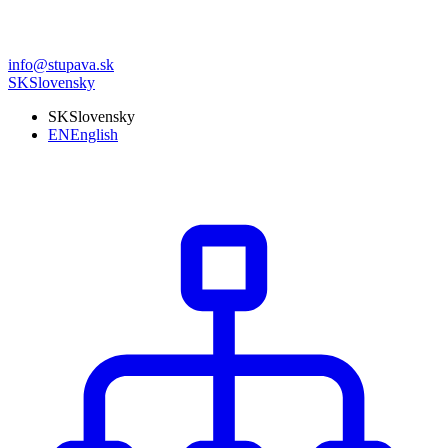
info@stupava.sk
SK
Slovensky
SK
Slovensky
EN
English