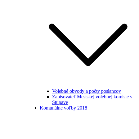
Volebné obvody a počty poslancov
Zapisovateľ Mestskej volebnej komisie v
Stupave
Komunálne voľby 2018