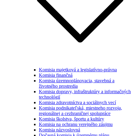
Komisia majetková a legislatívno-právna
Komisia finančná
Komisia územnoplánovacia, stavebná a
životného prostredia
Komisia dopravy, infraštruktúry a informačných
technológií
Komisia zdravotníctva a sociálnych vecí
Komisia podnikateľská, miestneho rozvoja,
regionálnej a cezhraničnej spolupráce
Komisia školstva, športu a kultúry
Komisia na ochranu verejného záujmu
Komisia názvoslovná
Dočasná komisia k územnému plánu