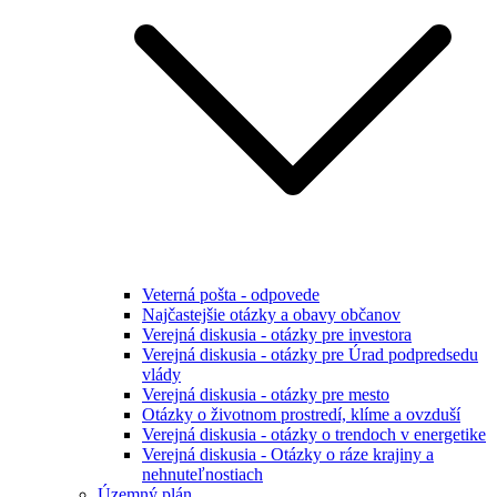
Veterná pošta - odpovede
Najčastejšie otázky a obavy občanov
Verejná diskusia - otázky pre investora
Verejná diskusia - otázky pre Úrad podpredsedu
vlády
Verejná diskusia - otázky pre mesto
Otázky o životnom prostredí, klíme a ovzduší
Verejná diskusia - otázky o trendoch v energetike
Verejná diskusia - Otázky o ráze krajiny a
nehnuteľnostiach
Územný plán