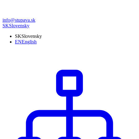
info@stupava.sk
SK
Slovensky
SK
Slovensky
EN
English