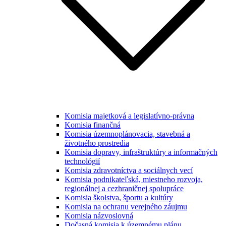
Komisia majetková a legislatívno-právna
Komisia finančná
Komisia územnoplánovacia, stavebná a
životného prostredia
Komisia dopravy, infraštruktúry a informačných
technológií
Komisia zdravotníctva a sociálnych vecí
Komisia podnikateľská, miestneho rozvoja,
regionálnej a cezhraničnej spolupráce
Komisia školstva, športu a kultúry
Komisia na ochranu verejného záujmu
Komisia názvoslovná
Dočasná komisia k územnému plánu