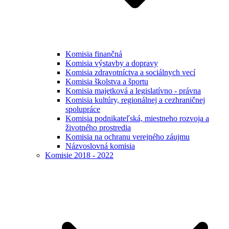
Komisia finančná
Komisia výstavby a dopravy
Komisia zdravotníctva a sociálnych vecí
Komisia školstva a športu
Komisia majetková a legislatívno - právna
Komisia kultúry, regionálnej a cezhraničnej
spolupráce
Komisia podnikateľská, miestneho rozvoja a
životného prostredia
Komisia na ochranu verejného záujmu
Názvoslovná komisia
Komisie 2018 - 2022