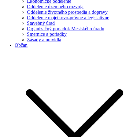
Ekonomické oddelenie
Oddelenie územného rozvoja
Oddelenie životného prostredia a dopravy
Oddelenie majetkovo-právne a legislatívne
Stavebný úrad
Organizačný poriadok Mestského úradu
Smernice a poriadky
Zásady a pravidlá
Občan