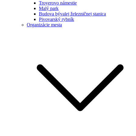
Troyerovo námestie
Malý park
Budova bývalej železničnej stanica
Pivovarský rybník
Organizácie mesta