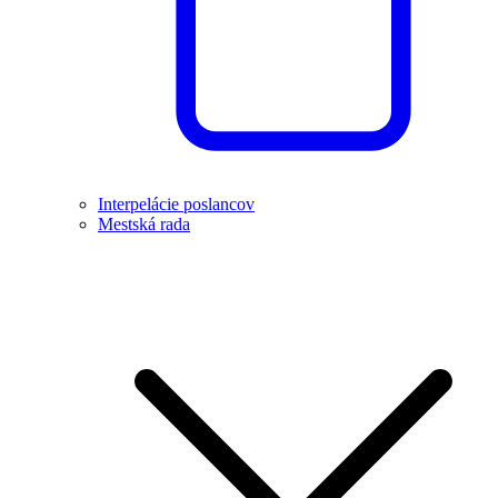
Interpelácie poslancov
Mestská rada