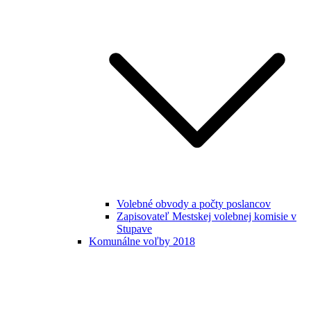
Volebné obvody a počty poslancov
Zapisovateľ Mestskej volebnej komisie v
Stupave
Komunálne voľby 2018