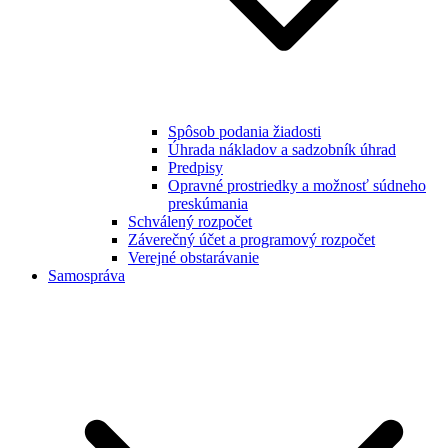
Spôsob podania žiadosti
Úhrada nákladov a sadzobník úhrad
Predpisy
Opravné prostriedky a možnosť súdneho
preskúmania
Schválený rozpočet
Záverečný účet a programový rozpočet
Verejné obstarávanie
Samospráva