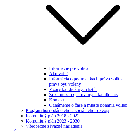
Informácie pre voliča
Ako voliť
Informácia o podmienkach práva voliť a
práva byť volený
Vzory kandidátnych listín
Zoznam zaregistrovanych kandidatov
Kontakt
Oznámenie o čase a mieste konania volieb
Program hospodárskeho a sociálneho rozvoja
Komunitný plán 2018 - 2022
Komunitný plán 2023 - 2030
Všeobecne záväzné nariadenia