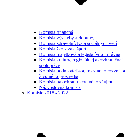
Komisia finančná
Komisia výstavby a dopravy
Komisia zdravotníctva a sociálnych vecí
Komisia školstva a športu
Komisia majetková a legislatívno - právna
Komisia kultúry, regionálnej a cezhraničnej
spolupráce
Komisia podnikateľská, miestneho rozvoja a
životného prostredia
Komisia na ochranu verejného záujmu
Názvoslovná komisia
Komisie 2018 - 2022