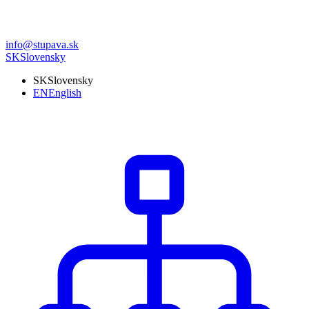
info@stupava.sk
SK
Slovensky
SK
Slovensky
EN
English