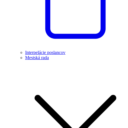
Interpelácie poslancov
Mestská rada