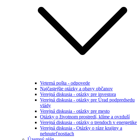
Veterná pošta - odpovede
Najčastejšie otázky a obavy občanov
Verejná diskusia - otázky pre investora
Verejná diskusia - otázky pre Úrad podpredsedu
vlády
Verejná diskusia - otázky pre mesto
Otázky o životnom prostredí, klíme a ovzduší
Verejná diskusia - otázky o trendoch v energetike
Verejná diskusia - Otázky o ráze krajiny a
nehnuteľnostiach
Územný plán