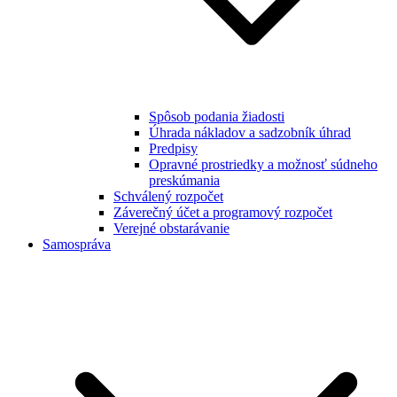
Spôsob podania žiadosti
Úhrada nákladov a sadzobník úhrad
Predpisy
Opravné prostriedky a možnosť súdneho
preskúmania
Schválený rozpočet
Záverečný účet a programový rozpočet
Verejné obstarávanie
Samospráva