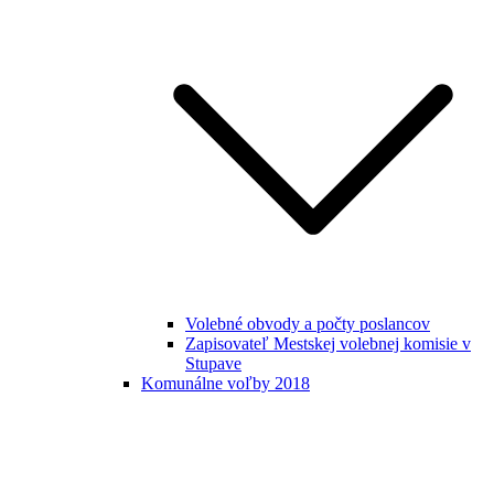
Volebné obvody a počty poslancov
Zapisovateľ Mestskej volebnej komisie v
Stupave
Komunálne voľby 2018