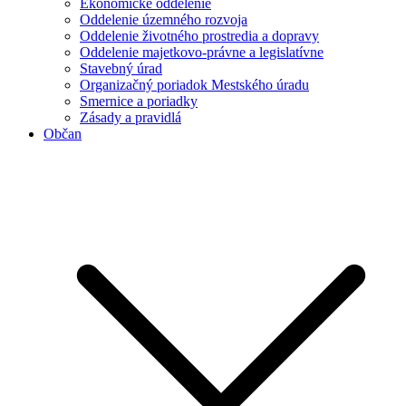
Ekonomické oddelenie
Oddelenie územného rozvoja
Oddelenie životného prostredia a dopravy
Oddelenie majetkovo-právne a legislatívne
Stavebný úrad
Organizačný poriadok Mestského úradu
Smernice a poriadky
Zásady a pravidlá
Občan