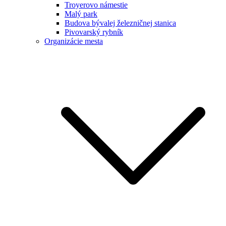
Troyerovo námestie
Malý park
Budova bývalej železničnej stanica
Pivovarský rybník
Organizácie mesta