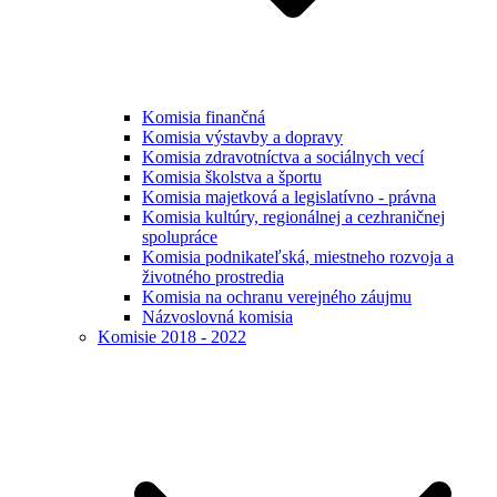
Komisia finančná
Komisia výstavby a dopravy
Komisia zdravotníctva a sociálnych vecí
Komisia školstva a športu
Komisia majetková a legislatívno - právna
Komisia kultúry, regionálnej a cezhraničnej
spolupráce
Komisia podnikateľská, miestneho rozvoja a
životného prostredia
Komisia na ochranu verejného záujmu
Názvoslovná komisia
Komisie 2018 - 2022