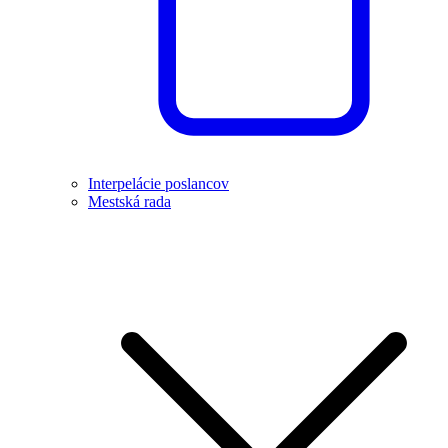
Interpelácie poslancov
Mestská rada