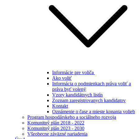
Informácie pre voliča
Ako voliť
Informácia o podmienkach práva voliť a
práva byť volený
Vzory kandidátnych listín
Zoznam zaregistrovanych kandidatov
Kontakt
Oznámenie o čase a mieste konania volieb
Program hospodárskeho a sociálneho rozvoja
Komunitný plán 2018 - 2022
Komunitný plán 2023 - 2030
Všeobecne záväzné nariadenia