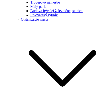
Troyerovo námestie
Malý park
Budova bývalej železničnej stanica
Pivovarský rybník
Organizácie mesta