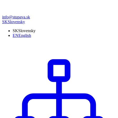
info@stupava.sk
SK
Slovensky
SK
Slovensky
EN
English