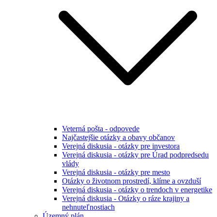
Veterná pošta - odpovede
Najčastejšie otázky a obavy občanov
Verejná diskusia - otázky pre investora
Verejná diskusia - otázky pre Úrad podpredsedu
vlády
Verejná diskusia - otázky pre mesto
Otázky o životnom prostredí, klíme a ovzduší
Verejná diskusia - otázky o trendoch v energetike
Verejná diskusia - Otázky o ráze krajiny a
nehnuteľnostiach
Územný plán