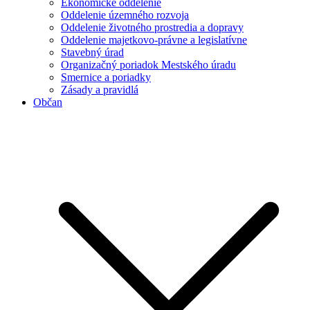
Ekonomické oddelenie
Oddelenie územného rozvoja
Oddelenie životného prostredia a dopravy
Oddelenie majetkovo-právne a legislatívne
Stavebný úrad
Organizačný poriadok Mestského úradu
Smernice a poriadky
Zásady a pravidlá
Občan