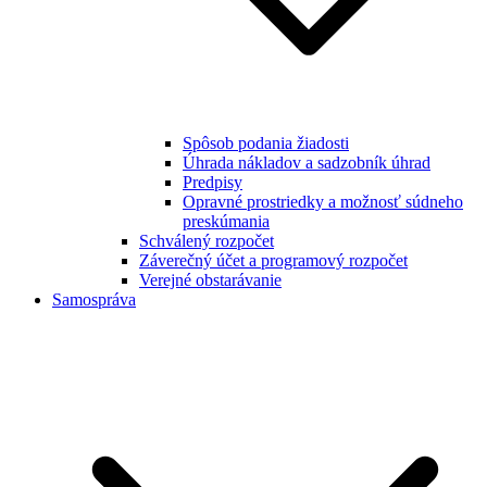
Spôsob podania žiadosti
Úhrada nákladov a sadzobník úhrad
Predpisy
Opravné prostriedky a možnosť súdneho
preskúmania
Schválený rozpočet
Záverečný účet a programový rozpočet
Verejné obstarávanie
Samospráva