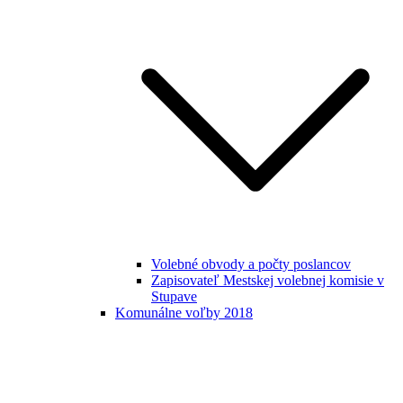
Volebné obvody a počty poslancov
Zapisovateľ Mestskej volebnej komisie v
Stupave
Komunálne voľby 2018