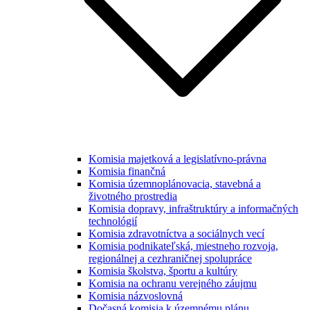
Komisia majetková a legislatívno-právna
Komisia finančná
Komisia územnoplánovacia, stavebná a
životného prostredia
Komisia dopravy, infraštruktúry a informačných
technológií
Komisia zdravotníctva a sociálnych vecí
Komisia podnikateľská, miestneho rozvoja,
regionálnej a cezhraničnej spolupráce
Komisia školstva, športu a kultúry
Komisia na ochranu verejného záujmu
Komisia názvoslovná
Dočasná komisia k územnému plánu