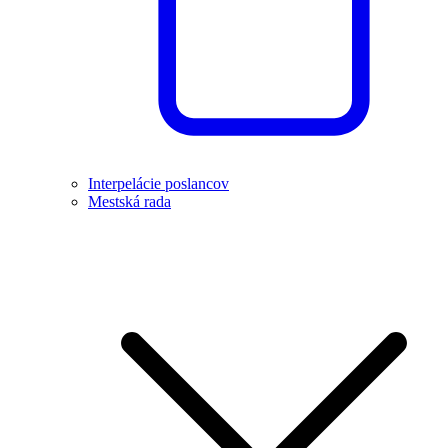
Interpelácie poslancov
Mestská rada