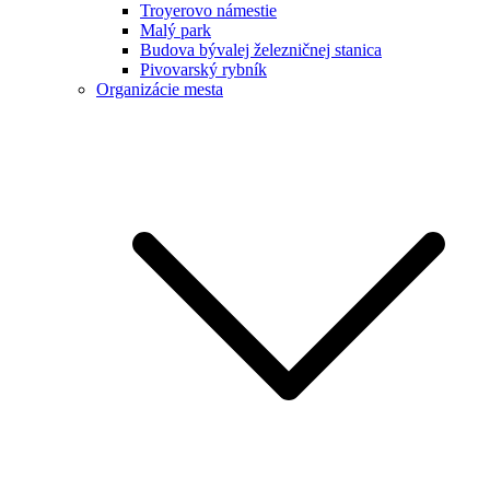
Troyerovo námestie
Malý park
Budova bývalej železničnej stanica
Pivovarský rybník
Organizácie mesta