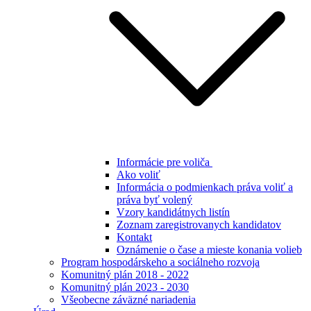
Informácie pre voliča
Ako voliť
Informácia o podmienkach práva voliť a
práva byť volený
Vzory kandidátnych listín
Zoznam zaregistrovanych kandidatov
Kontakt
Oznámenie o čase a mieste konania volieb
Program hospodárskeho a sociálneho rozvoja
Komunitný plán 2018 - 2022
Komunitný plán 2023 - 2030
Všeobecne záväzné nariadenia