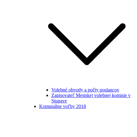
Volebné obvody a počty poslancov
Zapisovateľ Mestskej volebnej komisie v
Stupave
Komunálne voľby 2018