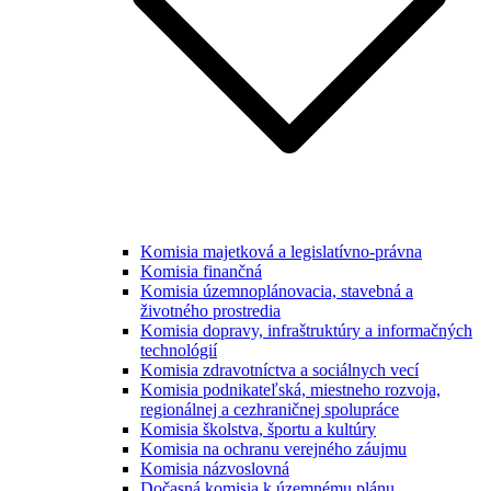
Komisia majetková a legislatívno-právna
Komisia finančná
Komisia územnoplánovacia, stavebná a
životného prostredia
Komisia dopravy, infraštruktúry a informačných
technológií
Komisia zdravotníctva a sociálnych vecí
Komisia podnikateľská, miestneho rozvoja,
regionálnej a cezhraničnej spolupráce
Komisia školstva, športu a kultúry
Komisia na ochranu verejného záujmu
Komisia názvoslovná
Dočasná komisia k územnému plánu