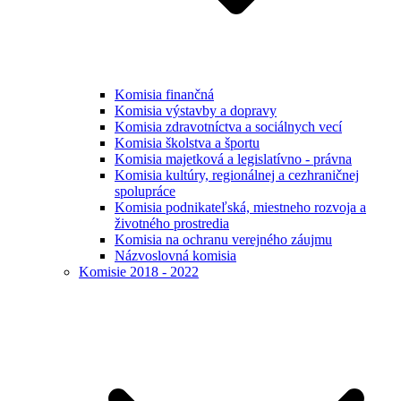
Komisia finančná
Komisia výstavby a dopravy
Komisia zdravotníctva a sociálnych vecí
Komisia školstva a športu
Komisia majetková a legislatívno - právna
Komisia kultúry, regionálnej a cezhraničnej
spolupráce
Komisia podnikateľská, miestneho rozvoja a
životného prostredia
Komisia na ochranu verejného záujmu
Názvoslovná komisia
Komisie 2018 - 2022