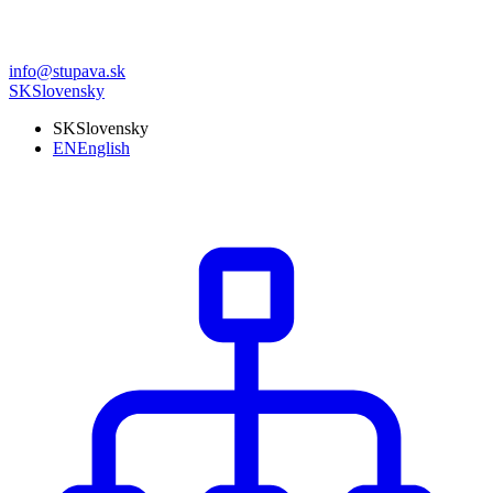
info@stupava.sk
SK
Slovensky
SK
Slovensky
EN
English