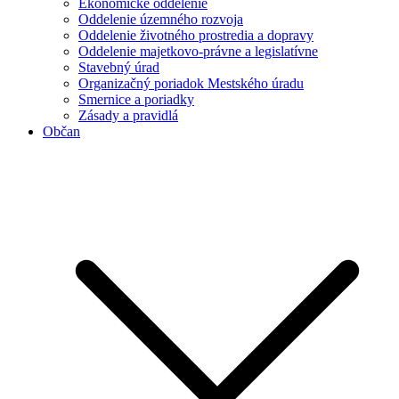
Ekonomické oddelenie
Oddelenie územného rozvoja
Oddelenie životného prostredia a dopravy
Oddelenie majetkovo-právne a legislatívne
Stavebný úrad
Organizačný poriadok Mestského úradu
Smernice a poriadky
Zásady a pravidlá
Občan