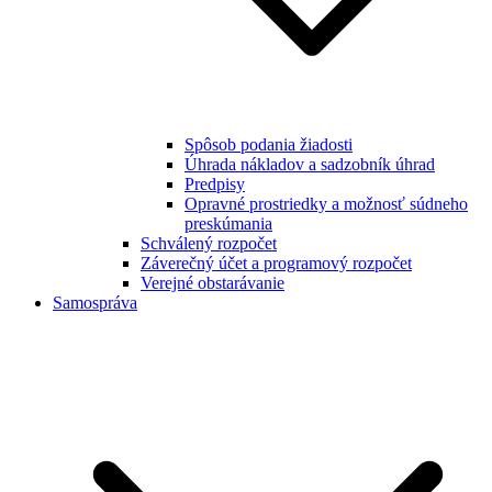
Spôsob podania žiadosti
Úhrada nákladov a sadzobník úhrad
Predpisy
Opravné prostriedky a možnosť súdneho
preskúmania
Schválený rozpočet
Záverečný účet a programový rozpočet
Verejné obstarávanie
Samospráva