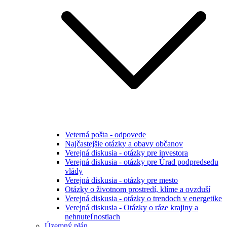
Veterná pošta - odpovede
Najčastejšie otázky a obavy občanov
Verejná diskusia - otázky pre investora
Verejná diskusia - otázky pre Úrad podpredsedu
vlády
Verejná diskusia - otázky pre mesto
Otázky o životnom prostredí, klíme a ovzduší
Verejná diskusia - otázky o trendoch v energetike
Verejná diskusia - Otázky o ráze krajiny a
nehnuteľnostiach
Územný plán