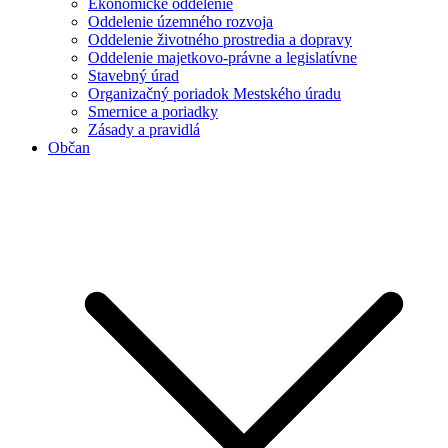
Ekonomické oddelenie
Oddelenie územného rozvoja
Oddelenie životného prostredia a dopravy
Oddelenie majetkovo-právne a legislatívne
Stavebný úrad
Organizačný poriadok Mestského úradu
Smernice a poriadky
Zásady a pravidlá
Občan