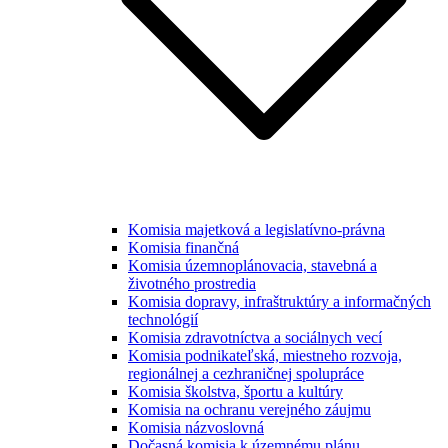
Komisia majetková a legislatívno-právna
Komisia finančná
Komisia územnoplánovacia, stavebná a
životného prostredia
Komisia dopravy, infraštruktúry a informačných
technológií
Komisia zdravotníctva a sociálnych vecí
Komisia podnikateľská, miestneho rozvoja,
regionálnej a cezhraničnej spolupráce
Komisia školstva, športu a kultúry
Komisia na ochranu verejného záujmu
Komisia názvoslovná
Dočasná komisia k územnému plánu