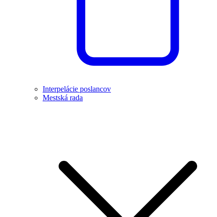
Interpelácie poslancov
Mestská rada