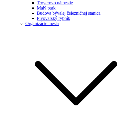
Troyerovo námestie
Malý park
Budova bývalej železničnej stanica
Pivovarský rybník
Organizácie mesta