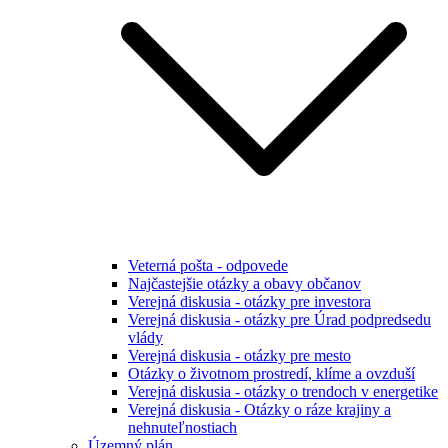
Veterná pošta - odpovede
Najčastejšie otázky a obavy občanov
Verejná diskusia - otázky pre investora
Verejná diskusia - otázky pre Úrad podpredsedu
vlády
Verejná diskusia - otázky pre mesto
Otázky o životnom prostredí, klíme a ovzduší
Verejná diskusia - otázky o trendoch v energetike
Verejná diskusia - Otázky o ráze krajiny a
nehnuteľnostiach
Územný plán