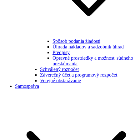
Spôsob podania žiadosti
Úhrada nákladov a sadzobník úhrad
Predpisy
Opravné prostriedky a možnosť súdneho
preskúmania
Schválený rozpočet
Záverečný účet a programový rozpočet
Verejné obstarávanie
Samospráva