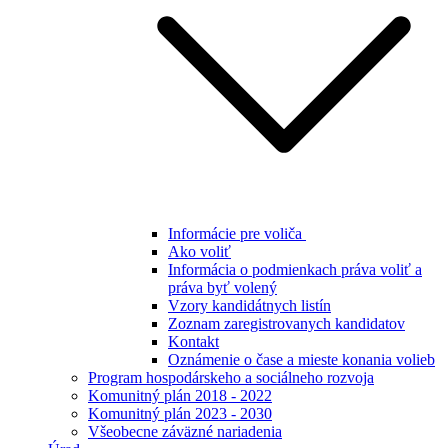
Informácie pre voliča
Ako voliť
Informácia o podmienkach práva voliť a
práva byť volený
Vzory kandidátnych listín
Zoznam zaregistrovanych kandidatov
Kontakt
Oznámenie o čase a mieste konania volieb
Program hospodárskeho a sociálneho rozvoja
Komunitný plán 2018 - 2022
Komunitný plán 2023 - 2030
Všeobecne záväzné nariadenia