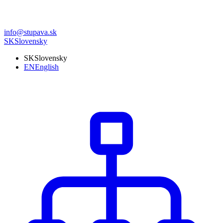
info@stupava.sk
SK
Slovensky
SK
Slovensky
EN
English