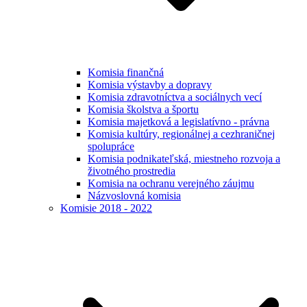
Komisia finančná
Komisia výstavby a dopravy
Komisia zdravotníctva a sociálnych vecí
Komisia školstva a športu
Komisia majetková a legislatívno - právna
Komisia kultúry, regionálnej a cezhraničnej
spolupráce
Komisia podnikateľská, miestneho rozvoja a
životného prostredia
Komisia na ochranu verejného záujmu
Názvoslovná komisia
Komisie 2018 - 2022