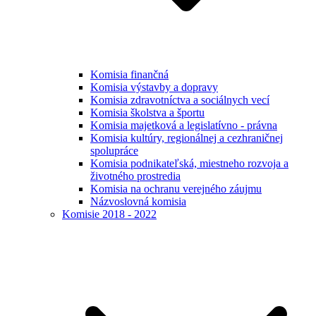
Komisia finančná
Komisia výstavby a dopravy
Komisia zdravotníctva a sociálnych vecí
Komisia školstva a športu
Komisia majetková a legislatívno - právna
Komisia kultúry, regionálnej a cezhraničnej
spolupráce
Komisia podnikateľská, miestneho rozvoja a
životného prostredia
Komisia na ochranu verejného záujmu
Názvoslovná komisia
Komisie 2018 - 2022