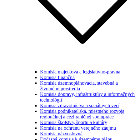
Komisia majetková a legislatívno-právna
Komisia finančná
Komisia územnoplánovacia, stavebná a
životného prostredia
Komisia dopravy, infraštruktúry a informačných
technológií
Komisia zdravotníctva a sociálnych vecí
Komisia podnikateľská, miestneho rozvoja,
regionálnej a cezhraničnej spolupráce
Komisia školstva, športu a kultúry
Komisia na ochranu verejného záujmu
Komisia názvoslovná
Dočasná komisia k územnému plánu