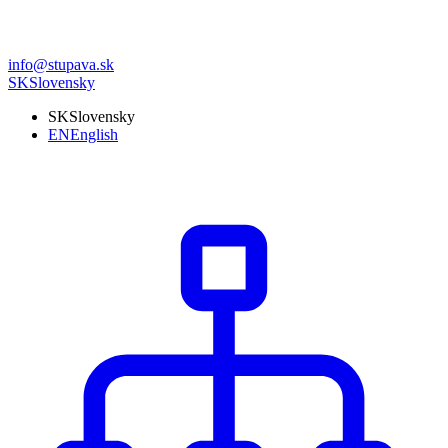
info@stupava.sk
SK
Slovensky
SK
Slovensky
EN
English