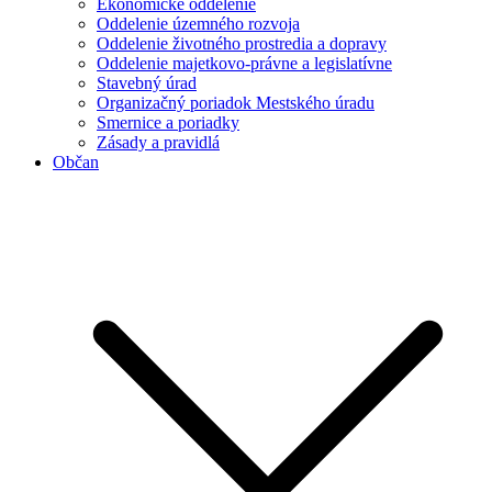
Ekonomické oddelenie
Oddelenie územného rozvoja
Oddelenie životného prostredia a dopravy
Oddelenie majetkovo-právne a legislatívne
Stavebný úrad
Organizačný poriadok Mestského úradu
Smernice a poriadky
Zásady a pravidlá
Občan