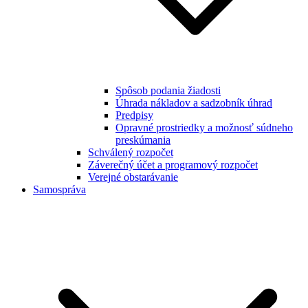
Spôsob podania žiadosti
Úhrada nákladov a sadzobník úhrad
Predpisy
Opravné prostriedky a možnosť súdneho
preskúmania
Schválený rozpočet
Záverečný účet a programový rozpočet
Verejné obstarávanie
Samospráva