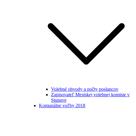
Volebné obvody a počty poslancov
Zapisovateľ Mestskej volebnej komisie v
Stupave
Komunálne voľby 2018