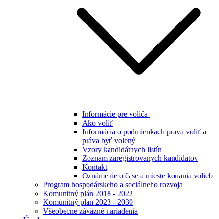
Informácie pre voliča
Ako voliť
Informácia o podmienkach práva voliť a
práva byť volený
Vzory kandidátnych listín
Zoznam zaregistrovanych kandidatov
Kontakt
Oznámenie o čase a mieste konania volieb
Program hospodárskeho a sociálneho rozvoja
Komunitný plán 2018 - 2022
Komunitný plán 2023 - 2030
Všeobecne záväzné nariadenia