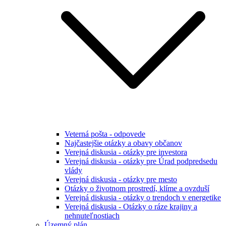
Veterná pošta - odpovede
Najčastejšie otázky a obavy občanov
Verejná diskusia - otázky pre investora
Verejná diskusia - otázky pre Úrad podpredsedu
vlády
Verejná diskusia - otázky pre mesto
Otázky o životnom prostredí, klíme a ovzduší
Verejná diskusia - otázky o trendoch v energetike
Verejná diskusia - Otázky o ráze krajiny a
nehnuteľnostiach
Územný plán