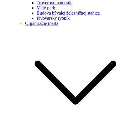
Troyerovo námestie
Malý park
Budova bývalej železničnej stanica
Pivovarský rybník
Organizácie mesta