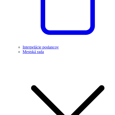
Interpelácie poslancov
Mestská rada