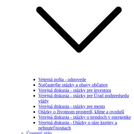
Veterná pošta - odpovede
Najčastejšie otázky a obavy občanov
Verejná diskusia - otázky pre investora
Verejná diskusia - otázky pre Úrad podpredsedu
vlády
Verejná diskusia - otázky pre mesto
Otázky o životnom prostredí, klíme a ovzduší
Verejná diskusia - otázky o trendoch v energetike
Verejná diskusia - Otázky o ráze krajiny a
nehnuteľnostiach
Územný plán