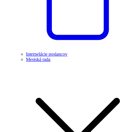
Interpelácie poslancov
Mestská rada