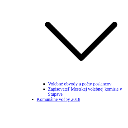
Volebné obvody a počty poslancov
Zapisovateľ Mestskej volebnej komisie v
Stupave
Komunálne voľby 2018