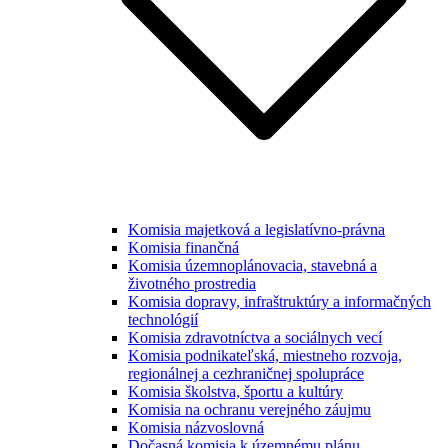
Komisia majetková a legislatívno-právna
Komisia finančná
Komisia územnoplánovacia, stavebná a
životného prostredia
Komisia dopravy, infraštruktúry a informačných
technológií
Komisia zdravotníctva a sociálnych vecí
Komisia podnikateľská, miestneho rozvoja,
regionálnej a cezhraničnej spolupráce
Komisia školstva, športu a kultúry
Komisia na ochranu verejného záujmu
Komisia názvoslovná
Dočasná komisia k územnému plánu