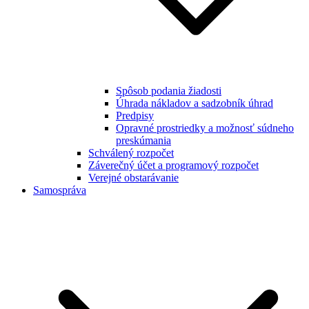
Spôsob podania žiadosti
Úhrada nákladov a sadzobník úhrad
Predpisy
Opravné prostriedky a možnosť súdneho
preskúmania
Schválený rozpočet
Záverečný účet a programový rozpočet
Verejné obstarávanie
Samospráva