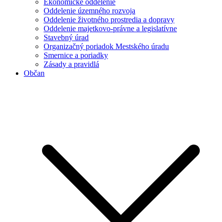
Ekonomické oddelenie
Oddelenie územného rozvoja
Oddelenie životného prostredia a dopravy
Oddelenie majetkovo-právne a legislatívne
Stavebný úrad
Organizačný poriadok Mestského úradu
Smernice a poriadky
Zásady a pravidlá
Občan