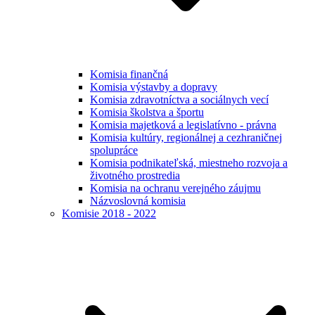
Komisia finančná
Komisia výstavby a dopravy
Komisia zdravotníctva a sociálnych vecí
Komisia školstva a športu
Komisia majetková a legislatívno - právna
Komisia kultúry, regionálnej a cezhraničnej
spolupráce
Komisia podnikateľská, miestneho rozvoja a
životného prostredia
Komisia na ochranu verejného záujmu
Názvoslovná komisia
Komisie 2018 - 2022