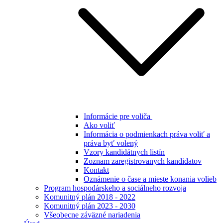
Informácie pre voliča
Ako voliť
Informácia o podmienkach práva voliť a
práva byť volený
Vzory kandidátnych listín
Zoznam zaregistrovanych kandidatov
Kontakt
Oznámenie o čase a mieste konania volieb
Program hospodárskeho a sociálneho rozvoja
Komunitný plán 2018 - 2022
Komunitný plán 2023 - 2030
Všeobecne záväzné nariadenia