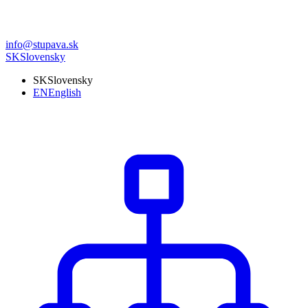
info@stupava.sk
SK
Slovensky
SK
Slovensky
EN
English