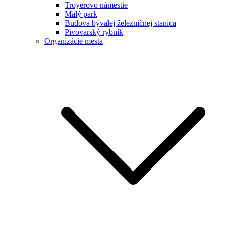
Troyerovo námestie
Malý park
Budova bývalej železničnej stanica
Pivovarský rybník
Organizácie mesta