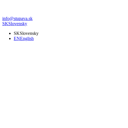
info@stupava.sk
SK
Slovensky
SK
Slovensky
EN
English